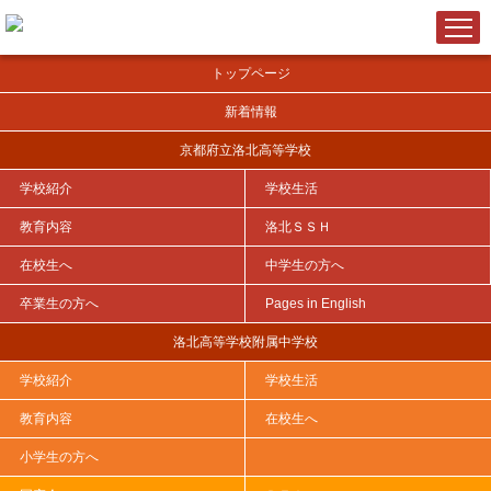
トップページ
新着情報
京都府立洛北高等学校
学校紹介
学校生活
ＨＯＭＥ
>
洛北ＳＳＨ
>
洛北SSHだより
>
令和７年度
>
SSHだより 令和７年度 第16...
教育内容
洛北ＳＳＨ
在校生へ
中学生の方へ
卒業生の方へ
Pages in English
SSHだより 令和７年度 第16号
洛北高等学校附属中学校
2026年03月12日
学校紹介
学校生活
教育内容
在校生へ
※PDFを開くには下記「SSHだより 令和７年度 第16号」をクリック
して下さい。
小学生の方へ