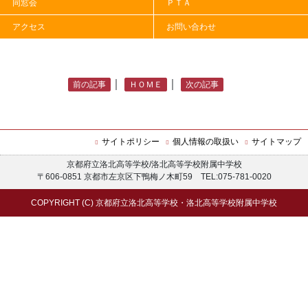
SSHだより 令和７年度 第16号
同窓会
ＰＴＡ
アクセス
お問い合わせ
｜
｜
前の記事
ＨＯＭＥ
次の記事
サイトポリシー
個人情報の取扱い
サイトマップ
京都府立洛北高等学校/洛北高等学校附属中学校
〒606-0851 京都市左京区下鴨梅ノ木町59 TEL:075-781-0020
COPYRIGHT (C) 京都府立洛北高等学校・洛北高等学校附属中学校