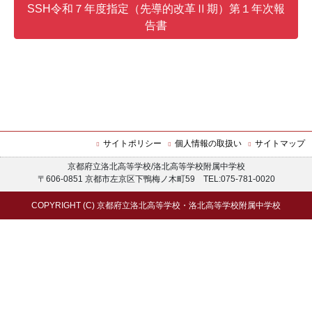
SSH令和７年度指定（先導的改革Ⅱ期）第１年次報
告書
サイトポリシー
個人情報の取扱い
サイトマップ
京都府立洛北高等学校/洛北高等学校附属中学校
〒606-0851 京都市左京区下鴨梅ノ木町59 TEL:075-781-0020
COPYRIGHT (C) 京都府立洛北高等学校・洛北高等学校附属中学校