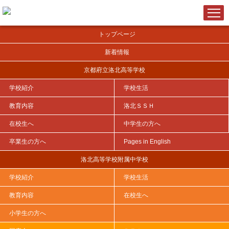
トップページ
新着情報
京都府立洛北高等学校
学校紹介
学校生活
ＨＯＭＥ
>
洛北ＳＳＨ
>
洛北SSHだより
>
令和６年度
>
教育内容
洛北ＳＳＨ
在校生へ
中学生の方へ
卒業生の方へ
Pages in English
SSHだより 令和６年度 第15号
洛北高等学校附属中学校
2025年03月31日
学校紹介
学校生活
※PDFを開くには下記「SSHだより 令和６年度 第15号」をクリック
教育内容
在校生へ
して下さい。
小学生の方へ
SSHだより 令和６年度 第15号