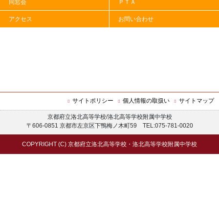
同窓会
ＰＴＡ
SSH令和７年度指定（先導的改革Ⅱ期）第１年次報
告書
アクセス
お問い合わせ
サイトポリシー
個人情報の取扱い
サイトマップ
京都府立洛北高等学校/洛北高等学校附属中学校
〒606-0851 京都市左京区下鴨梅ノ木町59 TEL:075-781-0020
COPYRIGHT (C) 京都府立洛北高等学校・洛北高等学校附属中学校