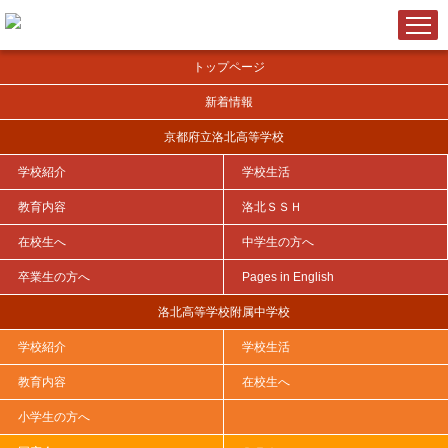
トップページ
新着情報
京都府立洛北高等学校
学校紹介
学校生活
ＨＯＭＥ
>
洛北ＳＳＨ
>
研究開発実施報告書
>
令和７年度指定（先導的改革Ⅱ期）
>
教育内容
洛北ＳＳＨ
在校生へ
中学生の方へ
卒業生の方へ
Pages in English
SSH令和７年度指定（先導的改革Ⅱ期）
洛北高等学校附属中学校
第１年次報告書
学校紹介
学校生活
教育内容
在校生へ
※PDFを開くには下記「SSH令和７年度指定（先導的改革Ⅱ期）
小学生の方へ
第...」をクリックして下さい。