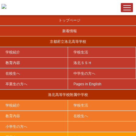
トップページ
新着情報
京都府立洛北高等学校
学校紹介
学校生活
ＨＯＭＥ
>
洛北ＳＳＨ
>
課題探究Ⅱ
>
Annual Report on Research Activities Abstracts in English
>
教育内容
洛北ＳＳＨ
在校生へ
中学生の方へ
卒業生の方へ
Pages in English
Annual Report on Research Activities
洛北高等学校附属中学校
Abstracts in English
学校紹介
学校生活
教育内容
在校生へ
Annual Report on Research Activities Abstracts in English 2025
小学生の方へ