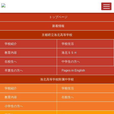
トップページ
新着情報
京都府立洛北高等学校
学校紹介
学校生活
ＨＯＭＥ
>
洛北ＳＳＨ
>
洛北SSHだより
>
令和８年度
>
教育内容
洛北ＳＳＨ
在校生へ
中学生の方へ
卒業生の方へ
Pages in English
SSHだより 令和８年度 第４号
洛北高等学校附属中学校
2026年07月21日
学校紹介
学校生活
※PDFを開くには下記「SSHだより 令和８年度 第４号」をクリック
教育内容
在校生へ
して下さい。
小学生の方へ
SSHだより 令和８年度 第４号