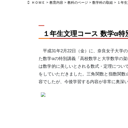
ＨＯＭＥ
>
教育内容
>
教科のページ
>
数学科の取組
>
１年生
１年生文理コース 数学α
平成31年2月22日（金）に、奈良女子大学
た数学αの特別講義「高校数学と大学数学の
は数学的に美しいとされる数式・定理につい
をしていただきました。三角関数と指数関数
容でしたが、今後学習する内容が非常に奥深