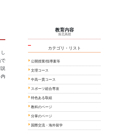
教育内容
洛北高校
カテゴリ・リスト
とし
義で
公開授業/指導案等
解説
文理コース
い内
中高一貫コース
スポーツ総合専攻
特色ある取組
教科のページ
分掌のページ
国際交流・海外留学