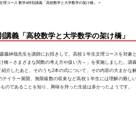
文理コース 数学α特別講義「高校数学と大学数学の架け橋」
>
特別講義「高校数学と大学数学の架け橋」
の森藤紳哉先生を講師にお招きして、高校１年生文理コースを対象
架け橋～さまざまな関数の考え方や扱い方～」を実施しました。講
て紹介したあと、そのうち2本の式について、その内容の大まかな
のテイラー展開、無限級数の収束など高校１年生には理解の難し
いものであることを知り、興味を持った生徒は多かったようです。