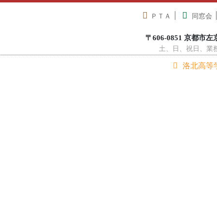
ＰＴＡ
同窓会
〒606-0851 京都市左京区
土、日、祝日、業務休
洛北高等
在校生へ
中学生の方へ
卒業生の方へ
学校紹介
学