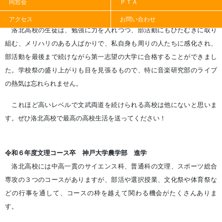
同窓会
ＰＴＡ
に支えられながら、忙しく充実した高校生活を送ることができました。
アクセス
お問い合わせ
洛北高校の生徒は、勉強に力を入れつつ、部活動にもひたむきに取り
組む、メリハリのある人ばかりで、私自身も周りの人たちに感化され、
部活動を最後まで続けながら第一志望の大学に合格することができまし
た。学校祭の盛り上がりも目を見張るもので、特に音楽研究部のライブ
の熱気は忘れられません。
これほど高いレベルで文武両道を続けられる高校は他にないと思いま
す。ぜひ洛北高校で最高の高校生活を送ってください！
令和６年度文理コース卒 神戸大学農学部 進学
洛北高校には中高一貫のサイエンス科、普通科の文理、スポーツ総合
専攻の３つのコースがありますが、部活や選択授業、文化祭や体育祭な
どの行事を通して、コースの枠を越えて関わる機会がたくさんありま
す。