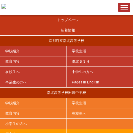
トップページ
新着情報
京都府立洛北高等学校
学校紹介
学校生活
ＨＯＭＥ
>
教育内容
>
文理コース
>
卒業生のメッセージ
>
教育内容
洛北ＳＳＨ
在校生へ
中学生の方へ
卒業生の方へ
Pages in English
卒業生のメッセージ（文理コース）
洛北高等学校附属中学校
学校紹介
学校生活
令和６年度文理コース卒 大阪大学外国語学部 進学
教育内容
在校生へ
洛北高校では、文武両道を実現し、充実した３年間を送ることができ
ます。私はバスケットボール部に所属し、
3
年では主将も務めました。勉
小学生の方へ
強と部活の両立は大変でしたが、クラスメイトやチームメイト、先生方