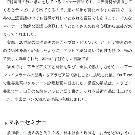
では肩身の狭い思いをしているマイナー言語です。世界情勢が切迫して
くるとテレビによく出てくるので、悪い印象が持たれやすい言語で、世
界の主流言語の中でも習得が難しいとされる言語でもあります。そんな
マイナーで難解な言語に挑戦しようとたくさんの好奇心旺盛な生徒が集
まってくれました。
実際、20世紀の西洋絵画の巨匠パブロ・ピカソが、アラビア書道のそ
の芸術性を高く評価したように、アラビア語は深い芸術性を持つ、極め
て美しく洗練された、本当にすばらしい言語です。
講座では、アラビア文字と発音を学び、全員で協力しながらクルアー
ン（イスラームの聖典）をアラビア語で詠むことに挑戦した後、YouTube
で世界最高のクルアーン詠唱動画を観ました。講座の最後は、アラビア
書道です。自分の名前をアラビア語で書き、それを芸術作品に仕上げま
した。非常にセンス溢れる作品が完成しました。
マネーセミナー
参加者、生徒８名と先生２名。日本社会の現状を、お金がどのように