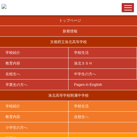
トップページ
新着情報
京都府立洛北高等学校
学校紹介
学校生活
ＨＯＭＥ
>
教育内容
>
特色ある取組
>
令和３年度 サタデープロジェクト
>
教育内容
洛北ＳＳＨ
在校生へ
中学生の方へ
卒業生の方へ
Pages in English
第４回サタデープロジェクト①（12月11
日）
洛北高等学校附属中学校
2021年12月24日
学校紹介
学校生活
教育内容
在校生へ
ハングル入門
小学生の方へ
韓国ドラマやK-POPの人気上昇、また韓国の食べ物が次々ブームにな