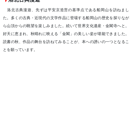
洛北古典漫遊、先ずは平安京造営の基準点である船岡山を訪ねまし
た。多くの古典・近現代の文学作品に登場する船岡山の歴史を探りなが
ら山頂からの眺望を楽しみました。続いて世界文化遺産・金閣寺へと。
好天に恵まれ、秋晴れに映える「金閣」の美しい姿が堪能できました。
読書の秋、作品の舞台を訪ねてみることが、本への誘いの一つとなるこ
とを願っています。