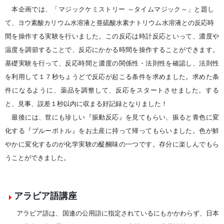
本企画では、「マジックケミストリー ～タイムマジック～」と題し
て、ヨウ素酸カリウム水溶液と亜硫酸水素ナトリウム水溶液との反応時
間を操作する実験を行いました。この反応は時計反応といって、濃度や
温度を調節することで、反応にかかる時間を操作することができます。
基礎実験を行って、反応時間と濃度の関係性・法則性を確認し、法則性
を利用して１７秒ちょうどで反応が起こる条件を求めました。求めた条
件になるように、薬品を調整して、反応をスタートさせました。する
と、見事、誤差１秒以内に収まる好記録となりました！
最後には、世にも珍しい『振動反応』を見てもらい、振ると青色に変
化する『ブルーボトル』をお土産に持って帰ってもらいました。色が鮮
やかに変化するのが化学実験の醍醐味の一つです。存分に楽しんでもら
うことができました。
アラビア語講座
アラビア語は、国連の公用語に指定されているにもかかわらず、日本