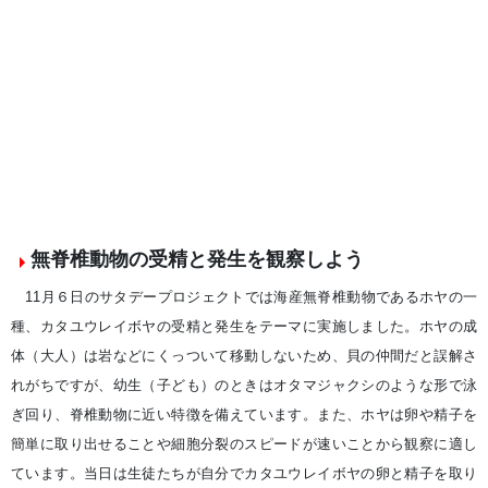
無脊椎動物の受精と発生を観察しよう
11月６日のサタデープロジェクトでは海産無脊椎動物であるホヤの一
種、カタユウレイボヤの受精と発生をテーマに実施しました。ホヤの成
体（大人）は岩などにくっついて移動しないため、貝の仲間だと誤解さ
れがちですが、幼生（子ども）のときはオタマジャクシのような形で泳
ぎ回り、脊椎動物に近い特徴を備えています。また、ホヤは卵や精子を
簡単に取り出せることや細胞分裂のスピードが速いことから観察に適し
ています。当日は生徒たちが自分でカタユウレイボヤの卵と精子を取り