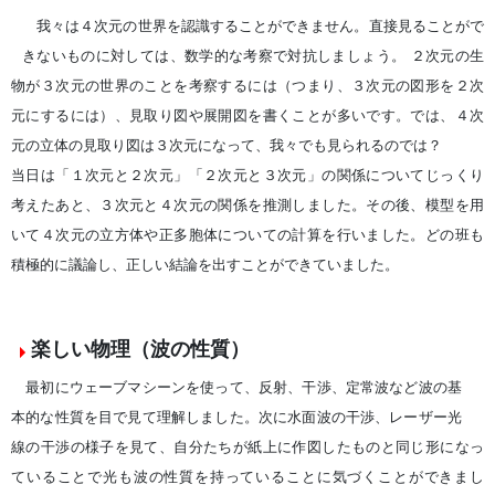
我々は４次元の世界を認識することができません。直接見ることがで
きないものに対しては、数学的な考察で対抗しましょう。 ２次元の生
物が３次元の世界のことを考察するには（つまり、３次元の図形を２次
元にするには）、見取り図や展開図を書くことが多いです。では、４次
元の立体の見取り図は３次元になって、我々でも見られるのでは？
当日は「１次元と２次元」「２次元と３次元」の関係についてじっくり
考えたあと、３次元と４次元の関係を推測しました。その後、模型を用
いて４次元の立方体や正多胞体についての計算を行いました。どの班も
積極的に議論し、正しい結論を出すことができていました。
楽しい物理（波の性質）
最初にウェーブマシーンを使って、反射、干渉、定常波など波の基
本的な性質を目で見て理解しました。次に水面波の干渉、レーザー光
線の干渉の様子を見て、自分たちが紙上に作図したものと同じ形になっ
ていることで光も波の性質を持っていることに気づくことができまし