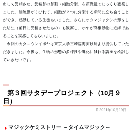
出して受精させ、受精卵の卵割（細胞分裂）を顕微鏡でじっくり観察し
ました。細胞膜がくびれて、細胞が２つに分裂する瞬間に立ち会うこと
ができ、感動している生徒もいました。さらにオタマジャクシの形をし
た幼生（前日に受精させたもの）も観察し、ホヤが脊椎動物に近縁であ
ることを実感してもらいました。
今回のカタユウレイボヤは東京大学三崎臨海実験所より提供していた
だきました。今後も、生物の形態の多様性や進化に触れる講座を検討し
ていきたいです。
第３回サタデープロジェクト（10月９
日）
2021年10月19日
マジックケミストリー ～タイムマジック～