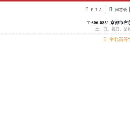
ＰＴＡ
同窓会
〒606-0851 京都市左京区
土、日、祝日、業務休
洛北高等
在校生へ
中学生の方へ
卒業生の方へ
学校紹介
学