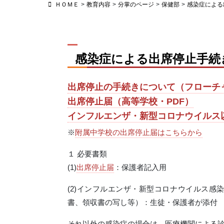
ＨＯＭＥ
>
教育内容
>
分掌のページ
>
保健部
>
感染症による
感染症による出席停止手続き
出席停止の手続きについて（フローチ
出席停止届（高等学校・PDF）
インフルエンザ・新型コロナウイルス
※
附属中学校の出席停止届はこちらから
１ 必要書類
(1)
出席停止届
：保護者記入用
(2)インフルエンザ・新型コロナウイルス
書、領収書の写し等）：生徒・保護者が添付
それ以外の感染症の場合は、医療機関による