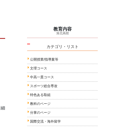
教育内容
洛北高校
カテゴリ・リスト
公開授業/指導案等
文理コース
中高一貫コース
スポーツ総合専攻
特色ある取組
教科のページ
明細
分掌のページ
国際交流・海外留学