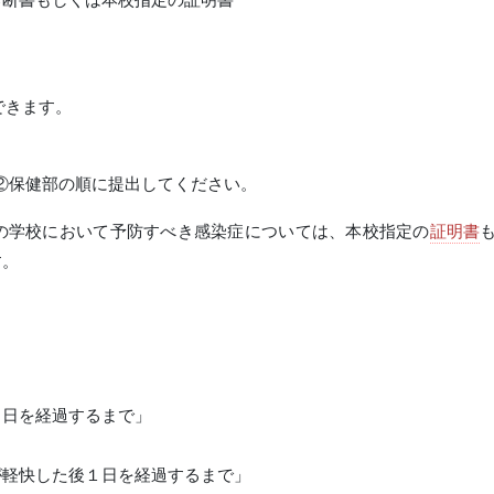
できます。
担任②保健部の順に提出してください。
の学校において予防すべき感染症については、本校指定の
証明書
す。
日を経過するまで」
軽快した後１日を経過するまで」