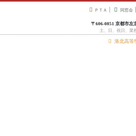
ＰＴＡ
同窓会
〒606-0851 京都市左京区
土、日、祝日、業務休
洛北高等
在校生へ
中学生の方へ
卒業生の方へ
学校紹介
学