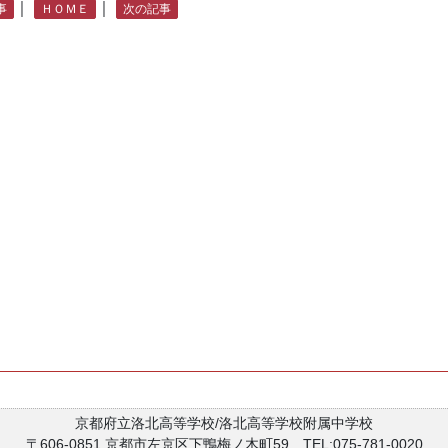
｜
｜
事
ＨＯＭＥ
次の記事
京都府立洛北高等学校/洛北高等学校附属中学校
〒606-0851 京都市左京区下鴨梅ノ木町59 TEL:075-781-0020