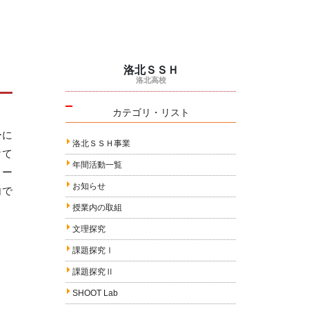
洛北ＳＳＨ
洛北高校
日
カテゴリ・リスト
ーに
洛北ＳＳＨ事業
けて
年間活動一覧
ロー
お知らせ
内で
授業内の取組
文理探究
課題探究Ⅰ
課題探究Ⅱ
SHOOT Lab