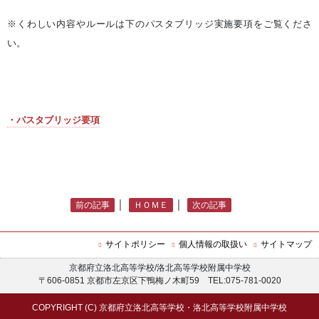
※くわしい内容やルールは下のパスタブリッジ実施要項をご覧くださ
い。
・パスタブリッジ要項
｜
｜
前の記事
ＨＯＭＥ
次の記事
サイトポリシー
個人情報の取扱い
サイトマップ
京都府立洛北高等学校/洛北高等学校附属中学校
〒606-0851 京都市左京区下鴨梅ノ木町59 TEL:075-781-0020
COPYRIGHT (C) 京都府立洛北高等学校・洛北高等学校附属中学校