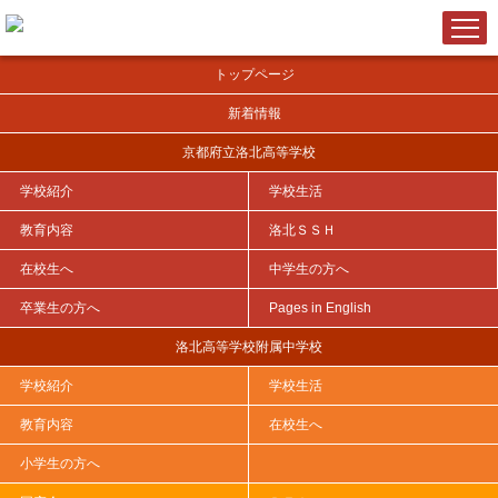
トップページ
新着情報
京都府立洛北高等学校
学校紹介
学校生活
ＨＯＭＥ
>
洛北ＳＳＨ
>
お知らせ
>
京都Scienceチャレンジ「パ...
教育内容
洛北ＳＳＨ
在校生へ
中学生の方へ
卒業生の方へ
Pages in English
京都Scienceチャレンジ「パスタブリッ
ジコンテスト」開催について
洛北高等学校附属中学校
学校紹介
学校生活
教育内容
在校生へ
この度、ＳＳＨ事業の一環として、京都
Science
チャレンジ「パスタブ
リッジコンテスト」を下記のとおり開催いたします。
小学生の方へ