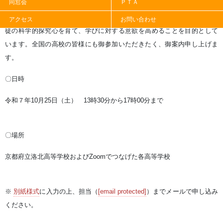
同窓会
ＰＴＡ
本取組は、ＳＳＨ事業「京都
Science
コミュニティ」で協働して行う企
画であり、生徒がチャレンジできる科学競技の場を設定することで、生
アクセス
お問い合わせ
徒の科学的探究心を育て、学びに対する意欲を高めることを目的として
います。全国の高校の皆様にも御参加いただきたく、御案内申し上げま
す。
〇日時
令和７年
10
月
25
日（土）
13
時
30
分から
17
時
00
分まで
〇場所
京都府立洛北高等学校および
Zoom
でつなげた各高等学校
※
別紙様式
に入力の上、担当（
[email protected]
）までメールで申し込み
ください。