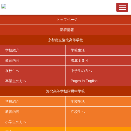
トップページ
新着情報
京都府立洛北高等学校
学校紹介
学校生活
ＨＯＭＥ
>
洛北ＳＳＨ
>
研究開発実施報告書
>
令和４年度指定（第５期）
>
第３年次
>
SSH令和４年度指定（第５期）第...
教育内容
洛北ＳＳＨ
在校生へ
中学生の方へ
卒業生の方へ
Pages in English
SSH令和４年度指定（第５期）第３年次
洛北高等学校附属中学校
報告書
学校紹介
学校生活
教育内容
在校生へ
※PDFを開くには下記「SSH令和４年度指定（第５期）第３年次
小学生の方へ
報...」をクリックして下さい。