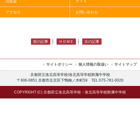
同窓会
ＰＴＡ
SSH令和４年度指定（第５期）第３年次報告書
アクセス
お問い合わせ
｜
｜
前の記事
ＨＯＭＥ
次の記事
サイトポリシー
個人情報の取扱い
サイトマップ
京都府立洛北高等学校/洛北高等学校附属中学校
〒606-0851 京都市左京区下鴨梅ノ木町59 TEL:075-781-0020
COPYRIGHT (C) 京都府立洛北高等学校・洛北高等学校附属中学校