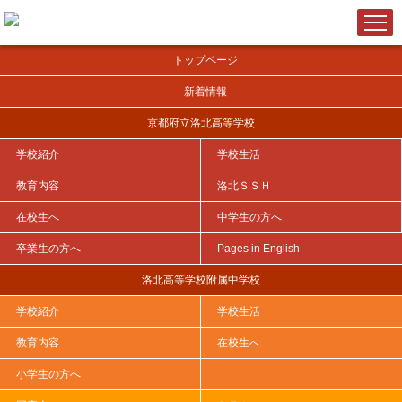
トップページ
新着情報
京都府立洛北高等学校
学校紹介
学校生活
ＨＯＭＥ
>
洛北ＳＳＨ
>
サイエンスⅠ(S) 評価について
教育内容
洛北ＳＳＨ
在校生へ
中学生の方へ
卒業生の方へ
Pages in English
サイエンスⅠ(S) 評価について
洛北高等学校附属中学校
学校紹介
学校生活
教育内容
在校生へ
小学生の方へ