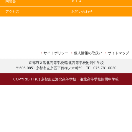
同窓会
ＰＴＡ
アクセス
お問い合わせ
｜
｜
前の記事
ＨＯＭＥ
次の記事
サイトポリシー
個人情報の取扱い
サイトマップ
京都府立洛北高等学校/洛北高等学校附属中学校
〒606-0851 京都市左京区下鴨梅ノ木町59 TEL:075-781-0020
COPYRIGHT (C) 京都府立洛北高等学校・洛北高等学校附属中学校