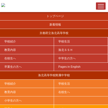
トップページ
新着情報
京都府立洛北高等学校
学校紹介
学校生活
ＨＯＭＥ
>
学校生活（洛北高等学校附属中学校）
>
情報モラル教室を実施しました
教育内容
洛北ＳＳＨ
在校生へ
中学生の方へ
卒業生の方へ
Pages in English
情報モラル教室を実施しました
洛北高等学校附属中学校
2026年04月14日
学校紹介
学校生活
教育内容
在校生へ
小学生の方へ