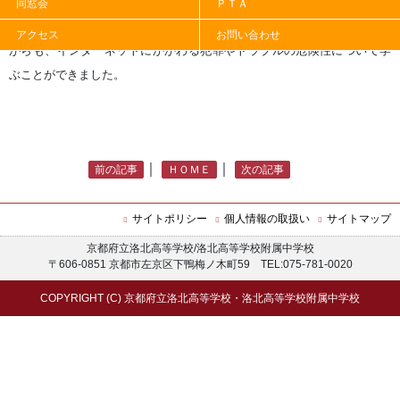
４月１３日（月）に左京警察署からスクールサポーターに来校いただ
同窓会
ＰＴＡ
き、情報モラル教室を実施しました。クイズを交えながら楽しく学びな
アクセス
お問い合わせ
がらも、インターネットにかかわる犯罪やトラブルの危険性について学
ぶことができました。
｜
｜
前の記事
ＨＯＭＥ
次の記事
サイトポリシー
個人情報の取扱い
サイトマップ
京都府立洛北高等学校/洛北高等学校附属中学校
〒606-0851 京都市左京区下鴨梅ノ木町59 TEL:075-781-0020
COPYRIGHT (C) 京都府立洛北高等学校・洛北高等学校附属中学校