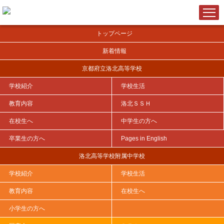
トップページ
新着情報
京都府立洛北高等学校
学校紹介
学校生活
ＨＯＭＥ
>
小学生の方へ（洛北高等学校附属中学校）
>
オープンキャンパス・出願説明会
>
令和８年度実施 附属中学校入学希...
教育内容
洛北ＳＳＨ
在校生へ
中学生の方へ
卒業生の方へ
Pages in English
令和８年度実施 附属中学校入学希望者
洛北高等学校附属中学校
向け説明会について
学校紹介
学校生活
2026年04月20日
教育内容
在校生へ
小学生の方へ
本校への入学を希望している小学生と保護者を対象として、令和８年度