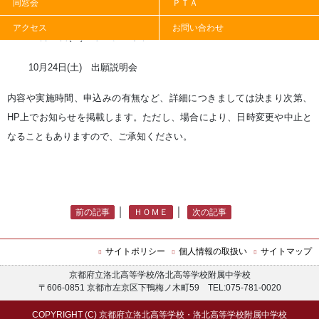
同窓会
ＰＴＡ
に実施する説明会等の予定は以下の通りになっています。
アクセス
お問い合わせ
6月20日(土) オープンキャンパス
10月24日(土) 出願説明会
内容や実施時間、申込みの有無など、詳細につきましては決まり次第、
HP上でお知らせを掲載します。ただし、場合により、日時変更や中止と
なることもありますので、ご承知ください。
｜
｜
前の記事
ＨＯＭＥ
次の記事
サイトポリシー
個人情報の取扱い
サイトマップ
京都府立洛北高等学校/洛北高等学校附属中学校
〒606-0851 京都市左京区下鴨梅ノ木町59 TEL:075-781-0020
COPYRIGHT (C) 京都府立洛北高等学校・洛北高等学校附属中学校