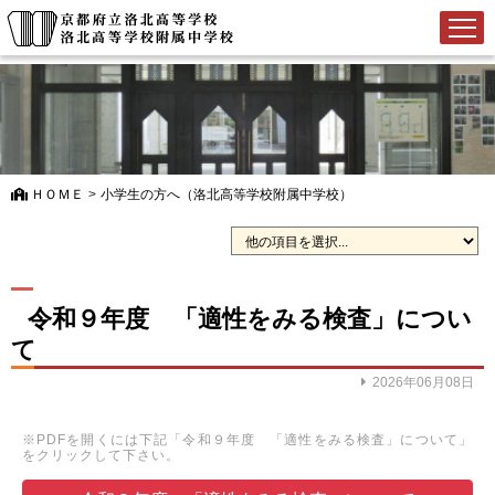
ＨＯＭＥ
>
小学生の方へ（洛北高等学校附属中学校）
令和９年度 「適性をみる検査」につい
て
2026年06月08日
※PDFを開くには下記「令和９年度 「適性をみる検査」について」
をクリックして下さい。