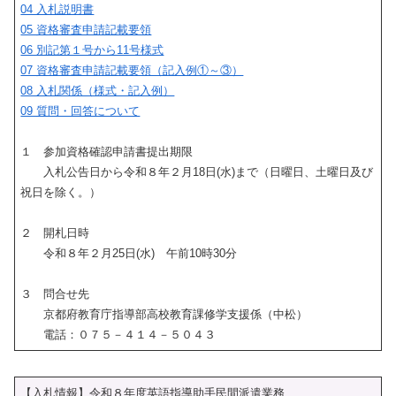
04 入札説明書
05 資格審査申請記載要領
06 別記第１号から11号様式
07 資格審査申請記載要領（記入例①～③）
08 入札関係（様式・記入例）
09 質問・回答について
１ 参加資格確認申請書提出期限
入札公告日から令和８年２月18日(水)まで（日曜日、土曜日及び
祝日を除く。）
２ 開札日時
令和８年２月25日(水) 午前10時30分
３ 問合せ先
京都府教育庁指導部高校教育課修学支援係（中松）
電話：０７５－４１４－５０４３
【入札情報】令和８年度英語指導助手民間派遣業務