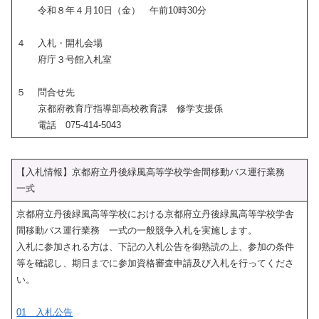
令和８年４月10日（金） 午前10時30分
４ 入札・開札会場
府庁３号館入札室
５ 問合せ先
京都府教育庁指導部高校教育課 修学支援係
電話 075-414-5043
【入札情報】京都府立丹後緑風高等学校学舎間移動バス運行業務
一式
京都府立丹後緑風高等学校における京都府立丹後緑風高等学校学舎
間移動バス運行業務 一式の一般競争入札を実施します。
入札に参加される方は、下記の入札公告を御熟読の上、参加の条件
等を確認し、期日までに参加資格審査申請及び入札を行ってくださ
い。
01 入札公告