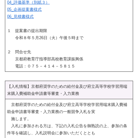
04_評価基準（別紙３）
05_企画提案書様式
06_見積書様式
１ 提案書の提出期限
令和８年５月26日（火）午後５時まで
２ 問合せ先
京都府教育庁指導部高校教育課振興係
電話：０７５－４１４－５８１５
【入札情報】京都府奨学のための給付金及び府立高等学校学習用端
末購入費補助金申請書等審査・入力業務
京都府奨学のための給付金及び府立高等学校学習用端末購入費補
助金申請書等審査・入力業務の一般競争入札を実
施します。
入札に参加される方は、下記の入札公告を御熟読の上、参加の条
件等を確認し、入札説明会に参加いただくととも