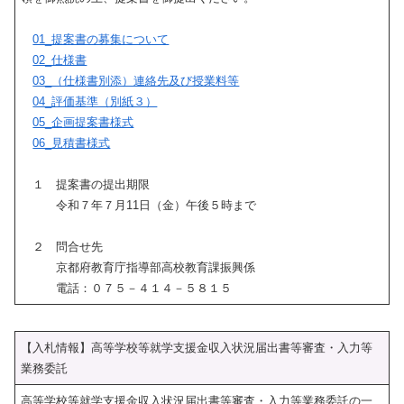
01_提案書の募集について
02_仕様書
03_（仕様書別添）連絡先及び授業料等
04_評価基準（別紙３）
05_企画提案書様式
06_見積書様式
１ 提案書の提出期限
令和７年７月11日（金）午後５時まで
２ 問合せ先
京都府教育庁指導部高校教育課振興係
電話：０７５－４１４－５８１５
【入札情報】高等学校等就学支援金収入状況届出書等審査・入力等
業務委託
高等学校等就学支援金収入状況届出書等審査・入力等業務委託の一