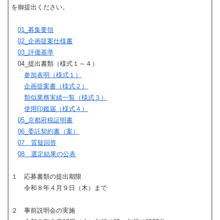
を御提出ください。
01_募集要領
02_企画提案仕様書
03_評価基準
04_提出書類（様式１～４）
参加表明（様式１）
企画提案書（様式２）
類似業務実績一覧（様式３）
使用印鑑届（様式４）
05_京都府税証明書
06_委託契約書（案）
07 質疑回答
08 選定結果の公表
１ 応募書類の提出期限
令和８年４月９日（木）まで
２ 事前説明会の実施