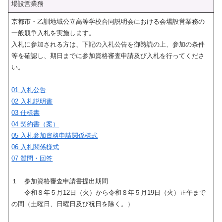
場設営業務
京都市・乙訓地域公立高等学校合同説明会における会場設営業務の
一般競争入札を実施します。
入札に参加される方は、下記の入札公告を御熟読の上、参加の条件
等を確認し、期日までに参加資格審査申請及び入札を行ってくださ
い。
01 入札公告
02 入札説明書
03 仕様書
04 契約書（案）
05 入札参加資格申請関係様式
06 入札関係様式
07 質問・回答
１ 参加資格審査申請書提出期間
令和８年５月12日（火）から令和８年５月19日（火）正午まで
の間（土曜日、日曜日及び祝日を除く。）