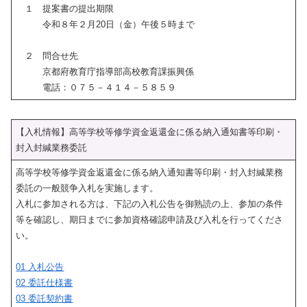
１ 提案書の提出期限
令和８年２月20日（金）午後５時まで
２ 問合せ先
京都府教育庁指導部高校教育課振興係
電話：０７５－４１４－５８５９
【入札情報】高等学校等修学資金返還金に係る納入通知書等印刷・
封入封緘業務委託
高等学校等修学資金返還金に係る納入通知書等印刷・封入封緘業務
委託の一般競争入札を実施します。
入札に参加される方は、下記の入札公告を御熟読の上、参加の条件
等を確認し、期日までに参加資格確認申請及び入札を行ってくださ
い。
01 入札公告
02 委託仕様書
03 委託契約書