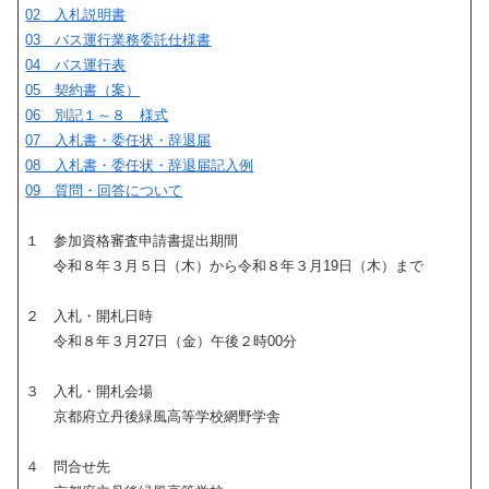
02 入札説明書
03 バス運行業務委託仕様書
04 バス運行表
05 契約書（案）
06 別記１～８ 様式
07 入札書・委任状・辞退届
08 入札書・委任状・辞退届記入例
09 質問・回答について
１ 参加資格審査申請書提出期間
令和８年３月５日（木）から令和８年３月19日（木）まで
２ 入札・開札日時
令和８年３月27日（金）午後２時00分
３ 入札・開札会場
京都府立丹後緑風高等学校網野学舎
４ 問合せ先