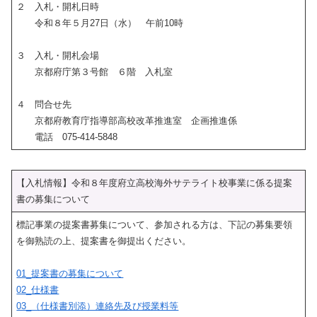
２ 入札・開札日時
令和８年５月27日（水） 午前10時
３ 入札・開札会場
京都府庁第３号館 ６階 入札室
４ 問合せ先
京都府教育庁指導部高校改革推進室 企画推進係
電話 075-414-5848
【入札情報】令和８年度府立高校海外サテライト校事業に係る提案
書の募集について
標記事業の提案書募集について、参加される方は、下記の募集要領
を御熟読の上、提案書を御提出ください。
01_提案書の募集について
02_仕様書
03_（仕様書別添）連絡先及び授業料等