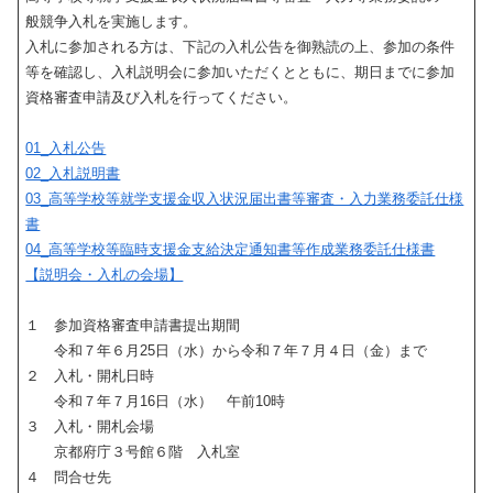
般競争入札を実施します。
入札に参加される方は、下記の入札公告を御熟読の上、参加の条件
等を確認し、入札説明会に参加いただくとともに、期日までに参加
資格審査申請及び入札を行ってください。
01_入札公告
02_入札説明書
03_高等学校等就学支援金収入状況届出書等審査・入力業務委託仕様
書
04_高等学校等臨時支援金支給決定通知書等作成業務委託仕様書
【説明会・入札の会場】
１ 参加資格審査申請書提出期間
令和７年６月25日（水）から令和７年７月４日（金）まで
２ 入札・開札日時
令和７年７月16日（水） 午前10時
３ 入札・開札会場
京都府庁３号館６階 入札室
４ 問合せ先