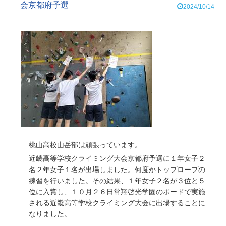
会京都府予選
2024/10/14
桃山高校山岳部は頑張っています。
近畿高等学校クライミング大会京都府予選に１年女子２
名２年女子１名が出場しました。何度かトップロープの
練習を行いました。その結果、１年女子２名が３位と５
位に入賞し、１０月２６日常翔啓光学園のボードで実施
される近畿高等学校クライミング大会に出場することに
なりました。