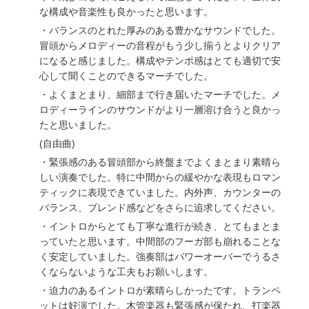
な構成や音楽性も良かったと思います。
・バランスのとれた厚みのある豊かなサウンドでした。
冒頭からメロディーの音程がもう少し揃うとよりクリア
になると感じました。構成やテンポ感はとても適切で安
心して聞くことのできるマーチでした。
・よくまとまり、細部まで行き届いたマーチでした。メ
ロディーラインのサウンドがより一層溶け合うと良かっ
たと思いました。
(自由曲)
・緊張感のある冒頭部から終盤までよくまとまり素晴ら
しい演奏でした。特に中間からの緩やかな表現もロマン
ティックに表現できていました。内外声、カウンターの
バランス、ブレンド感などをさらに追求してください。
・イントロからとても丁寧な進行が続き、とてもまとま
っていたと思います。中間部のフーガ部も崩れることな
く安定していました。強奏部はパワーオーバーでうるさ
くならないような工夫もお願いします。
・迫力のあるイントロが素晴らしかったです。トランペ
ットは好演でした。木管楽器も緊張感が保たれ、打楽器