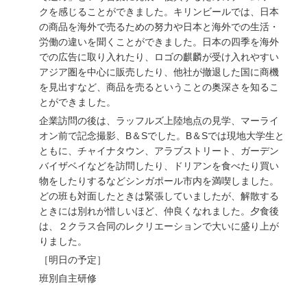
クを感じることができました。
キリンビールでは
、日本
の商品を海外で売るための努力や日本と海外での生活・
労働の違いを聞くことができました。日本の四季を海外
での広告に取り入れたり、ロゴの麒麟が受け入れやすい
アジア圏を中心に販売したり、他社が撤退した国に商機
を見出すなど、商品を売るということの奥深さを知るこ
とができました。
企業訪問の後は、ラッフルズ上陸地点の見学、マーライ
オン前で記念撮影、B＆Sでした。B＆Sでは現地大学生と
ともに、チャイナタウン、アラブストリート、ガーデン
バイザベイなどを訪問したり、ドリアンを食べたり買い
物をしたりするなどシンガポール市内を満喫しました。
どの班も対面したときは緊張していましたが、解散する
ときには別れが惜しいほど、仲良くなれました。夕食後
は、２クラス合同のレクリエーションで大いに盛り上が
りました。
［明日の予定］
班別自主研修