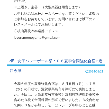
(持ち物)
※上履き、楽器 （大型楽器は用意します)
お申し込みは本校ホームページをご覧ください。多数の
ご参加をお待ちしています。お問い合わせは以下のアド
レスへメールにてお願いします。
〇桃山高校吹奏楽部アドレス
loversmomoyama@gmail.com
女子バレーボール部：Ｒ６夏季合同強化合宿in近
江今津
2024/08/21
令和６年度の夏季強化合宿は、８月５日（月）～７日
（水）の日程で、滋賀県高島市今津町にて実施しまし
た。今回は、大阪府立枚方高校と京都府立嵯峨野高校を
含めた３校で合同練習の形式で行いました。３校合わせ
て約６０名が参加し、初日はレシーブを中心とした練