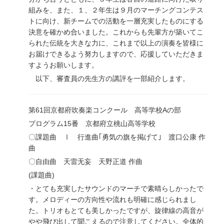
組みを、また、１、２年生は９月のマーチングコンテス
トに向け、新チームでの活動を一層充実したものにする
決意を確かめ合いました。これからも先輩方が築いてこ
られた伝統を大きな力に、これまで以上の演奏を皆様に
お届けできるよう努力しますので、応援していただきま
すようお願いします。
以下、審査員の先生方の講評を一部紹介します。
第61回京都府吹奏楽コンクール 高等学校Aの部
プログラム15番 京都府立桃山高等学校
〇課題曲 Ⅰ 行進曲｢勇気の旗を掲げて｣ 渡口公康 作
曲
〇自由曲 天雷无妄 天野正道 作曲
(課題曲)
・とても充実したサウンドのマーチで素晴らしかったで
す。メロディーの方向性や流れも明確に感じられまし
た。トリオもとても美しかったですが、旋律線の高音が
やや飛び出して聞こえるので注意してください。全体的