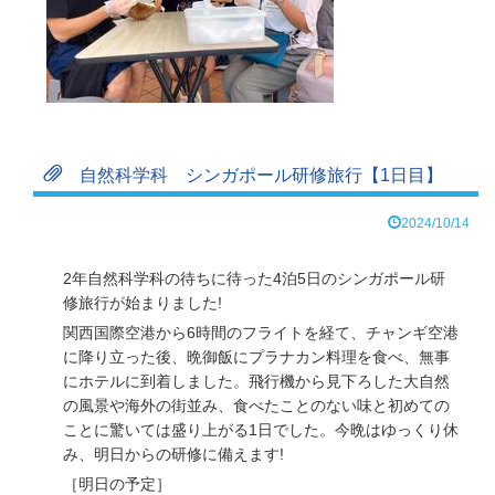
自然科学科 シンガポール研修旅行【1日目】
2024/10/14
2年自然科学科の待ちに待った4泊5日のシンガポール研
修旅行が始まりました!
関西国際空港から6時間のフライトを経て、チャンギ空港
に降り立った後、晩御飯にプラナカン料理を食べ、無事
にホテルに到着しました。飛行機から見下ろした大自然
の風景や海外の街並み、食べたことのない味と初めての
ことに驚いては盛り上がる1日でした。
今晩はゆっくり休
み、明日からの研修に備えます!
［明日の予定］