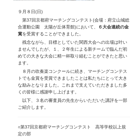
９月８日(日)
第37回京都府マーチングコンテスト(会場：府立山城総
合運動公園 太陽が丘体育館)において、
６大会連続の金
賞
を受賞することができました。
残念ながら、目標としていた関西大会への出場は叶い
ませんでしたが、１、２年生による新チームで臨んだ初
めての大きな大会に精一杯取り組むことができたと思い
ます。
８月の吹奏楽コンクールに続き、マーチングコンテス
トでも金賞を受賞できましたことは私たちにとって大き
な励みとなりました。これまで支えていただきました多
くの皆様に感謝申し上げます。
以下、３名の審査員の先生からいただいた講評を一部
ご紹介します。
○第37回京都府マーチングコンテスト 高等学校以上規
定の部