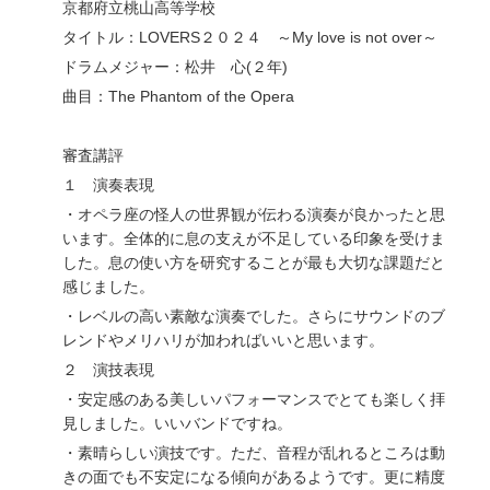
京都府立桃山高等学校
タイトル：LOVERS２０２４ ～My love is not over～
ドラムメジャー：松井 心(２年)
曲目：The Phantom of the Opera
審査講評
１ 演奏表現
・オペラ座の怪人の世界観が伝わる演奏が良かったと思
います。全体的に息の支えが不足している印象を受けま
した。息の使い方を研究することが最も大切な課題だと
感じました。
・レベルの高い素敵な演奏でした。さらにサウンドのブ
レンドやメリハリが加わればいいと思います。
２ 演技表現
・安定感のある美しいパフォーマンスでとても楽しく拝
見しました。いいバンドですね。
・素晴らしい演技です。ただ、音程が乱れるところは動
きの面でも不安定になる傾向があるようです。更に精度