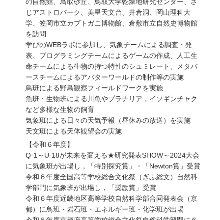
の自然館、鳥取砂丘、鳥取大学乾燥地研究センター、さ
じアストロパーク、美星天文台、井倉洞、岡山理科大
学、笠岡市立カブトガニ博物館、倉敷市立自然史博物館
を訪問
学びのWEBラボに参加し、気象チームによる調査・発
表、プログラミングチームによるゲームの作成、人工生
命チームによる生物の持つ特性のシュミレート、メタバ
ースチームによるアバターワールドの制作等の実施
鳥班による野鳥観察フィールドワークを実施
魚班・生物班による川魚やプラナリア，イソギンチャク
など多様な生物の飼育
気象班による日々の天気予報（昼休みの放送）を実施
天文班による天体観望会の実施
【令和６年度】
Q-1～U-18が未来を変える★研究発表SHOW～2024大会
に気象班が出場し，「特別探究賞」・「Newton賞」受賞
令和６年度全国高等学校総合文化祭（ぎふ総文）自然科
学部門に気象班が出場し，「奨励賞」受賞
令和６年度近畿地区高等学校自然科学部合同発表会（京
都）に鳥班・岩石班・エネルギー班・化学班が出場