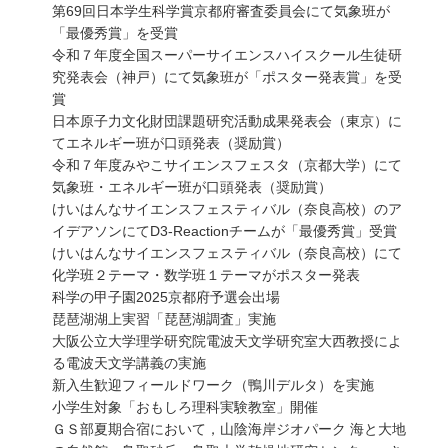
第69回日本学生科学賞京都府審査委員会にて気象班が
「最優秀賞」を受賞
令和７年度全国スーパーサイエンスハイスクール生徒研
究発表会（神戸）にて気象班が「ポスター発表賞」を受
賞
日本原子力文化財団課題研究活動成果発表会（東京）に
てエネルギー班が口頭発表（奨励賞）
令和７年度みやこサイエンスフェスタ（京都大学）にて
気象班・エネルギー班が口頭発表（奨励賞）
けいはんなサイエンスフェスティバル（奈良高校）のア
イデアソンにてD3-Reactionチームが「最優秀賞」受賞
けいはんなサイエンスフェスティバル（奈良高校）にて
化学班２テーマ・数学班１テーマがポスター発表
科学の甲子園2025京都府予選会出場
琵琶湖湖上実習「琵琶湖調査」実施
大阪公立大学理学研究院電波天文学研究室大西教授によ
る電波天文学講義の実施
新入生歓迎フィールドワーク（鴨川デルタ）を実施
小学生対象「おもしろ理科実験教室」開催
ＧＳ部夏期合宿において，山陰海岸ジオパーク 海と大地