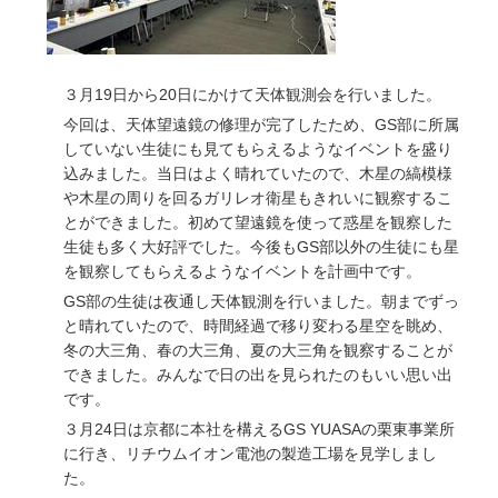
３月19日から20日にかけて天体観測会を行いました。
今回は、天体望遠鏡の修理が完了したため、GS部に所属
していない生徒にも見てもらえるようなイベントを盛り
込みました。当日はよく晴れていたので、木星の縞模様
や木星の周りを回るガリレオ衛星もきれいに観察するこ
とができました。初めて望遠鏡を使って惑星を観察した
生徒も多く大好評でした。今後もGS部以外の生徒にも星
を観察してもらえるようなイベントを計画中です。
GS部の生徒は夜通し天体観測を行いました。朝までずっ
と晴れていたので、時間経過で移り変わる星空を眺め、
冬の大三角、春の大三角、夏の大三角を観察することが
できました。みんなで日の出を見られたのもいい思い出
です。
３月24日は京都に本社を構えるGS YUASAの栗東事業所
に行き、リチウムイオン電池の製造工場を見学しまし
た。