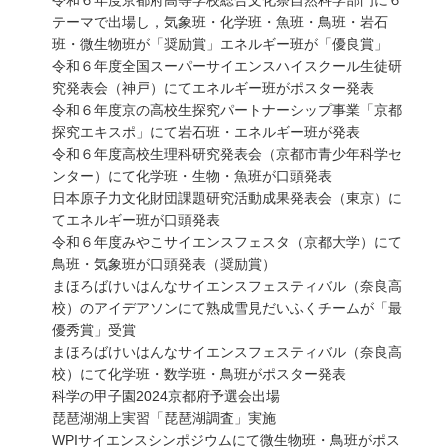
令和６年度京都府高等学校総合文化祭自然科学部門に６
テーマで出場し，気象班・化学班・魚班・鳥班・岩石
班・微生物班が「奨励賞」エネルギー班が「優良賞」
令和６年度全国スーパーサイエンスハイスクール生徒研
究発表会（神戸）にてエネルギー班がポスター発表
令和６年度京の高校生探究パートナーシップ事業「京都
探究エキスポ」にて岩石班・エネルギー班が発表
令和６年度高校生理科研究発表会（京都市青少年科学セ
ンター）にて化学班・生物・魚班が口頭発表
日本原子力文化財団課題研究活動成果発表会（東京）に
てエネルギー班が口頭発表
令和６年度みやこサイエンスフェスタ（京都大学）にて
鳥班・気象班が口頭発表（奨励賞）
まほろばけいはんなサイエンスフェスティバル（奈良高
校）のアイデアソンにて熟成雪見だいふくチームが「最
優秀賞」受賞
まほろばけいはんなサイエンスフェスティバル（奈良高
校）にて化学班・数学班・鳥班がポスター発表
科学の甲子園2024京都府予選会出場
琵琶湖湖上実習「琵琶湖調査」実施
WPIサイエンスシンポジウムにて微生物班・鳥班がポス