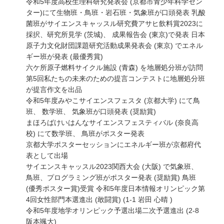
令和5年度高校生理科研究発表会 (京都市青少年科学セン
ター)にて生物班・鳥班・岩石班・気象班が口頭発表 乳酸
菌班がサイエンスキャッスル研究費アサヒ飲料賞2023に
採択、研究所見学 (茨城)、 成果報告会 (東京)で発表 日本
原子力文化財団課題研究活動成果発表会 (東京) でエネル
ギー班が発表 (最優秀賞)
六ケ所原子燃料サイクル施設 (青森) を地層処分班が訪問
第5回私たちの未来のための提言コンテストに地層処分班
が提言作文を出品
令和5年度みやこサイエンスフェスタ (京都大学) にて鳥
班、 数学班、 気象班が口頭発表 (奨励賞)
まほろばけいはんなサイエンスフェスティバル (奈良高
校) にて数学班、 鳥班がポスター発表
京都大学ポスターセッションにエネルギー班が京都府代
表として出場
サイエンスキャッスル2023関西大会 (大阪) で気象班、
鳥班、プログラミング班がポスター発表 (奨励賞) 鳥班
(優秀ポスター賞)受賞 令和5年度日本情報オリンピック第
4回女性部門本選進出 (敢闘賞) (1-1 岩田 心晴 )
令和5年度地学オリンピック予選出場二次予選進出 (2-8
阪本颯大)