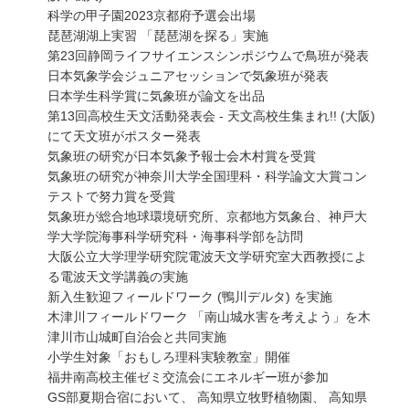
科学の甲子園2023京都府予選会出場
琵琶湖湖上実習 「琵琶湖を探る」実施
第23回静岡ライフサイエンスシンポジウムで鳥班が発表
日本気象学会ジュニアセッションで気象班が発表
日本学生科学賞に気象班が論文を出品
第13回高校生天文活動発表会 - 天文高校生集まれ!! (大阪)
にて天文班がポスター発表
気象班の研究が日本気象予報士会木村賞を受賞
気象班の研究が神奈川大学全国理科・科学論文大賞コン
テストで努力賞を受賞
気象班が総合地球環境研究所、京都地方気象台、神戸大
学大学院海事科学研究科・海事科学部を訪問
大阪公立大学理学研究院電波天文学研究室大西教授によ
る電波天文学講義の実施
新入生歓迎フィールドワーク (鴨川デルタ) を実施
木津川フィールドワーク 「南山城水害を考えよう」を木
津川市山城町自治会と共同実施
小学生対象「おもしろ理科実験教室」開催
福井南高校主催ゼミ交流会にエネルギー班が参加
GS部夏期合宿において、 高知県立牧野植物園、 高知県