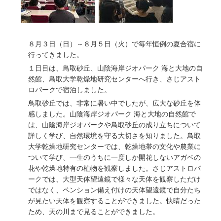
８月３日（日）～８月５日（火）で毎年恒例の夏合宿に
行ってきました。
１日目は、鳥取砂丘、山陰海岸ジオパーク 海と大地の自
然館、鳥取大学乾燥地研究センターへ行き、さじアスト
ロパークで宿泊しました。
鳥取砂丘では、非常に暑い中でしたが、広大な砂丘を体
感しました。山陰海岸ジオパーク 海と大地の自然館で
は、山陰海岸ジオパークや鳥取砂丘の成り立ちについて
詳しく学び、自然環境を守る大切さを知りました。鳥取
大学乾燥地研究センターでは、乾燥地帯の文化や農業に
ついて学び、一生のうちに一度しか開花しないアガベの
花や乾燥地特有の植物を観察しました。さじアストロパ
ークでは、大型天体望遠鏡で様々な天体を観察しただけ
ではなく、ペンション備え付けの天体望遠鏡で自分たち
が見たい天体を観察することができました。快晴だった
ため、天の川まで見ることができました。