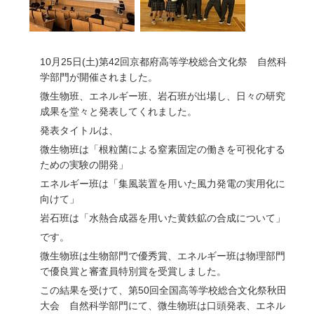
10月25日(土)第42回京都府高等学校総合文化祭 自然科
学部門が開催されました。
微生物班、エネルギー班、岩石班が出場し、日々の研究
成果を堂々と発表してくれました。
発表タイトルは、
微生物班は「根粒菌による窒素固定の働きを可視化する
ための実験の開発」
エネルギー班は「集風装置を用いた風力発電の実用化に
向けて」
岩石班は「水熱合成器を用いた黄鉄鉱の合成について」
です。
微生物班は生物部門で優秀賞、エネルギー班は物理部門
で優良賞と審査員特別賞を受賞しました。
この結果を受けて、
第50回全国高等学校総合文化祭秋田
大会 自然科学部門にて、微生物班は口頭発表、エネル