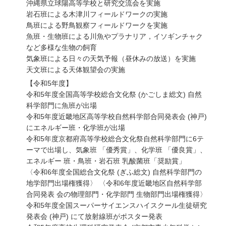
沖縄県立球陽高等学校と研究交流会を実施
岩石班による木津川フィールドワークの実施
鳥班による野鳥観察フィールドワークを実施
魚班・生物班による川魚やプラナリア，イソギンチャク
など多様な生物の飼育
気象班による日々の天気予報（昼休みの放送）を実施
天文班による天体観望会の実施
【令和5年度】
令和5年度全国高等学校総合文化祭 (かごしま総文) 自然
科学部門に魚班が出場
令和5年度近畿地区高等学校自然科学部合同発表会 (神戸)
にエネルギー班・化学班が出場
令和5年度京都府高等学校総合文化祭自然科学部門に6テ
ーマで出場し、気象班 「優秀賞」、化学班 「優良賞」、
エネルギー 班・鳥班・岩石班 乳酸菌班「奨励賞」
〈令和6年度全国総合文化祭 (ぎふ総文) 自然科学部門の
地学部門出場権獲得〉 〈令和6年度近畿地区自然科学部
合同発表 会の物理部門・化学部門 生物部門出場権獲得〉
令和5年度全国スーパーサイエンスハイスクール生徒研究
発表会 (神戸) にて放射線班がポスター発表