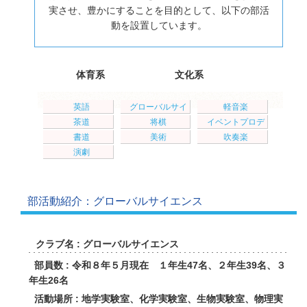
実させ、豊かにすることを目的として、以下の部活
動を設置しています。
体育系
文化系
英語
グローバルサイ
軽音楽
エンス
茶道
将棋
イベントプロデ
ュース
書道
美術
吹奏楽
演劇
部活動紹介：グローバルサイエンス
クラブ名 : グローバルサイエンス
部員数 : 令和８年５月現在 １年生47名、２年生39名、３
年生26名
活動場所 : 地学実験室、化学実験室、生物実験室、物理実