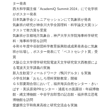
ター発表
西大和学園主催「AcademiQ Summit 2024」にて化学班
がポスター発表
日本気象学会ジュニアセッションにて気象班が発表
気象班の研究が神奈川大学全国理科・科学論文大賞コン
テストで努力賞を受賞
気象班が京都地方気象台，神戸大学大学院海事科学研究
科・海事科学部を訪問
令和６年度中谷財団科学教育振興助成成果発表会に気象
班が出場し，ポスター発表にて「ベストセレクト賞」受
賞
大阪公立大学理学研究院電波天文学研究室大西教授によ
る電波天文学講義の実施
新入生歓迎フィールドワーク（鴨川デルタ）を実施
小学生対象「おもしろ理科実験教室」開催
ＧＳ部夏期合宿において，福井海浜自然センター・きい
ぱす・美浜原発PRセンター・浦底モホ面露頭・年縞博物
館・縄文博物館・中谷宇吉郎雪の記念館・福井県立恐竜
博物館を訪問
愛媛県立宇和島東高校と研究交流会を実施