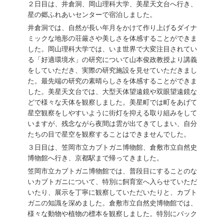
２日目は、井倉洞、岡山理科大学、美星天文台へ行き、
星の郷ふれあいセンターで宿泊しました。
井倉洞では、自然が長い年月をかけて作り上げるダイナ
ミックな地形の荘厳さや美しさを体感することができま
した。岡山理科大学では、いま世界で大変注目されてい
る「好適環境水」の研究について山本俊政教授より講義
をしていただき、実際の研究施設を見せていただきまし
た。最先端の研究の素晴らしさを体感することができま
した。美星天文台では、大型天体望遠鏡や双眼望遠鏡な
どで様々な天体を観察しました。美星町では町をあげて
星空観察をしやすいように街灯を抑える取り組みをして
いますが、残念ながら夜間は雲が出てきてしまい、自分
たちの目で星空を観察することはできませんでした。
３日目は、笠岡市立カブトガニ博物館、倉敷市立自然史
博物館へ行き、京都駅まで帰ってきました。
笠岡市立カブトガニ博物館では、普段目にすることのな
いカブトガニについて、特別に飼育室へ入らせていただ
いたり、展示を丁寧に観察していただいたりと、カブト
ガニの知識を深めました。倉敷市立自然史博物館では、
様々な動物や植物の標本を観察しました。特別にバック