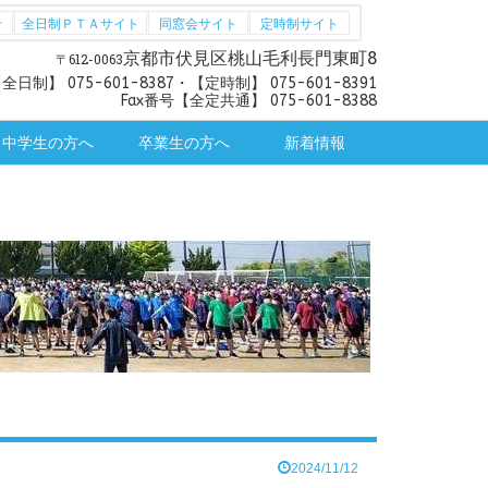
せ
全日制ＰＴＡサイト
同窓会サイト
定時制サイト
京都市伏見区桃山毛利長門東町8
〒612-0063
日制】 075-601-8387・【定時制】 075-601-8391
Fax番号【全定共通】 075-601-8388
中学生の方へ
卒業生の方へ
新着情報
学校説明会予定・申込
中学校・塾関係の方へ
新入生のみなさんへ
学校案内ＰＤＦ版
塾関係の方へ
学校紹介動画
卒業生の国公立大学「学校推薦
教育実習について
各種証明書
お知らせ
型選抜」「総合型選抜」の出願
について
2024/11/12