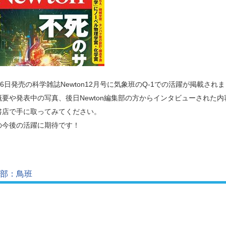
26日発売の科学雑誌Newton12月号に気象班のQ-1での活躍が掲載され
概要や発表中の写真、後日Newton編集部の方からインタビューされた
書店で手に取ってみてください。
の今後の活躍に期待です！
S部：鳥班