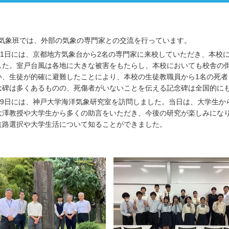
部気象班では、外部の気象の専門家との交流を行っています。
月11日には、京都地方気象台から2名の専門家に来校していただき、本
した。室戸台風は各地に大きな被害をもたらし、本校においても校舎の
い、生徒が的確に避難したことにより、本校の生徒教職員から1名の死
念碑は多くあるものの、死傷者がいないことを伝える記念碑は全国的に
月19日には、神戸大学海洋気象研究室を訪問しました。当日は、大学生
大澤教授や大学生から多くの助言をいただき、今後の研究が楽しみにな
進路選択や大学生活について知ることができました。