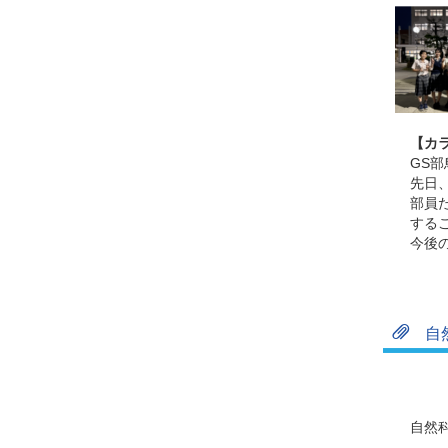
【カ
GS
先日
部員
する
今後
自
自然