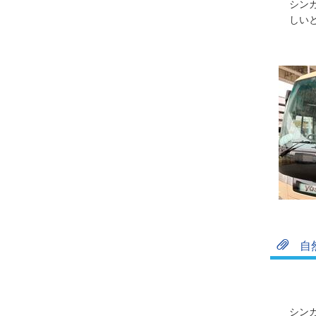
シン
しい
自
シン