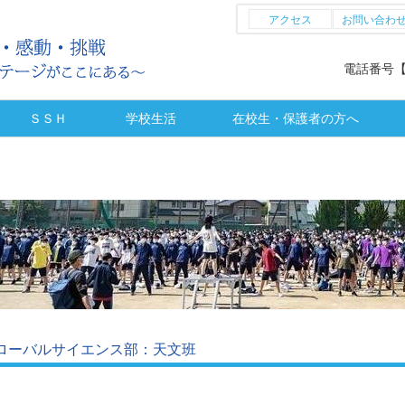
アクセス
お問い合わ
電話番号【全
ＳＳＨ
学校生活
在校生・保護者の方へ
特色
科
程
研究開発実施報告書
SSHトピックス
課題研究発表会
課題研究集
SSH概要
部活動に係る活動方針
部活動トピックス
部活動（体育系）
部活動（文化系）
トピックス
生徒会活動
部活動実績
警報発表時の措置
各種証明書
各種奨学金
お知らせ
欠席連絡
ローバルサイエンス部：天文班