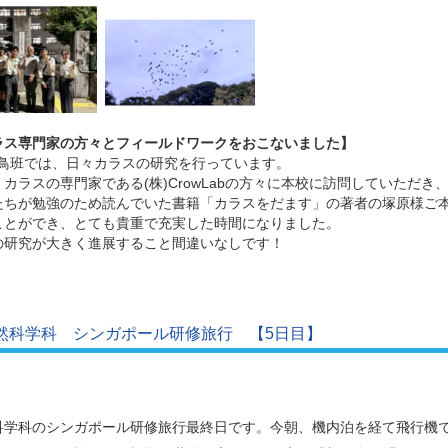
ラス専門家の方々とフィールドワークをおこないました】
部鳥班では、日々カラスの研究を行っています。
、カラスの専門家である(株)CrowLabの方々に本校に訪問していただ
たちが勉強のため読んでいた書籍「カラスをだます」の著者の塚原様ご
ことができ、とても貴重で充実した時間になりました。
の研究が大きく進展すること間違いなしです！
然科学科 シンガポール研修旅行 【5日目】
科学科のシンガポール研修旅行最終日です。今朝、機内泊を経て飛行機