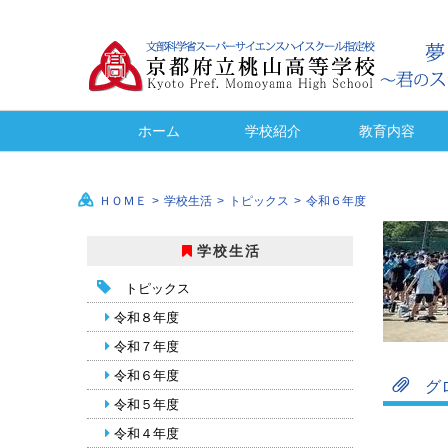
ホーム
学校紹介
教育内容
母校応援ふるさと事業
スクール・ポリシー
学校経営計画
いじめ防止
情報公開
校長挨拶
教育目標
生徒心得
進路指導
進路実績
施設紹介
沿革
校歌
学校の
設置学
教育課
ＨＯＭＥ
>
学校生活
>
トピックス
>
令和６年度
学校生活
トピックス
令和８年度
令和７年度
令和６年度
グ
令和５年度
令和４年度