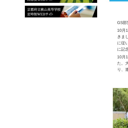
GS
10
きま
に従
に記
10
た。
り、