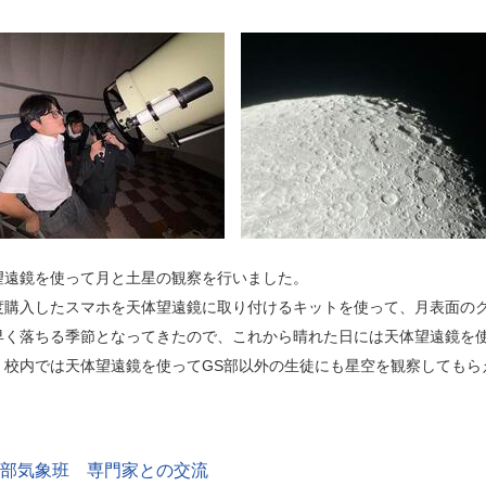
望遠鏡を使って月と土星の観察を行いました。
度購入したスマホを天体望遠鏡に取り付けるキットを使って、月表面の
早く落ちる季節となってきたので、これから晴れた日には天体望遠鏡を
、校内では天体望遠鏡を使ってGS部以外の生徒にも星空を観察してもら
S部気象班 専門家との交流