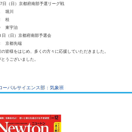
月27日（日）京都府南部予選リーグ戦
１ 堀川
２ 桂
０ 東宇治
月３日（日）京都府南部予選会
２ 京都先端
者の皆様をはじめ、多くの方々に応援していただきました。
がとうございました。
ローバルサイエンス部：気象班