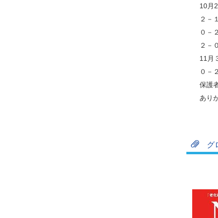
10
２－
０－
２－
11
０－
保護
あり
グ