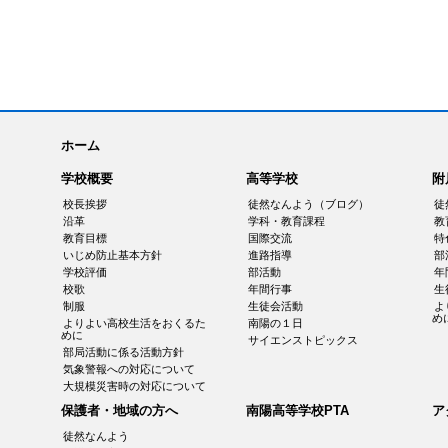
ホーム
学校概要
高等学校
附
校長挨拶
徒然なんよう（ブログ）
徒
沿革
学科・教育課程
教
教育目標
国際交流
特
いじめ防止基本方針
進路指導
部
学校評価
部活動
年
校歌
年間行事
生
制服
生徒会活動
よ
め
よりよい高校生活をおくるた
南陽の１日
めに
サイエンストピックス
部局活動に係る活動方針
気象警報への対応について
大規模災害時の対応について
保護者・地域の方へ
南陽高等学校PTA
ア
徒然なんよう