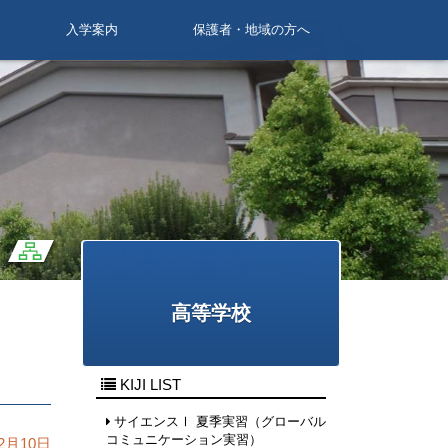
入学案内
保護者・地域の方へ
おくるために
活動
う
動
入学案内（高等学校・附属中学
パンフレット（附属中学校）
パンフレット（高等学校）
入学案内（附属中学校）
入学案内（高等学校）
南陽高等学校・附属中学校PTA
徒然なんよう
保護者の方へ
地域の方へ
証明書発行
卒業生へ
校）
高等学校
KIJI LIST
サイエンスⅠ 夏季実習（グローバル
コミュニケーション実習）
2月10日