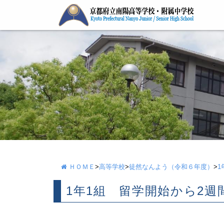
ＨＯＭＥ
>
高等学校
>
徒然なんよう（令和６年度）
>
1
1年1組 留学開始から2