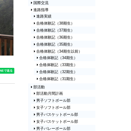
国際交流
令和８年度６・７月、８・９月行事
進路指導
計画（改訂版）
進路実績
第43回NHK杯全国中学校放送コンテ
スト京都府大会
合格体験記（38期生）
部活動月間予定（令和８年７月）
合格体験記（37期生）
【男子バレーボール部】近況報告
合格体験記（36期生）
本日の「臨時休業」について
合格体験記（35期生）
中学２年生 健康教育
合格体験記（34期生以前）
サイエンスキャッスルジャパン2026
合格体験記（34期生）
で発表しました！
合格体験記（33期生）
令和８年度「みやこサイエンスフェ
合格体験記（32期生）
スタ」にて発表を行いました。
合格体験記（31期生）
新チーム初の練習試合を行いまし
部活動
た！
部活動月間計画
卒業アルバムの写真撮影を行いまし
た！
男子ソフトボール部
第73回NHK杯全国放送コンテスト京
女子ソフトボール部
都大会
男子バスケットボール部
【自然科学部】Ｑ－１セミファイナ
女子バスケットボール部
ル大会
男子バレーボール部