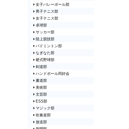
【中学１年ダ・ヴィンチ】農業体験
女子バレーボール部
実習
男子テニス部
部活動月間予定（令和８年６月）
女子テニス部
【男子バレーボール部】インハイ予
選 結果
卓球部
新チーム始動！
サッカー部
引退式・新チームのミーティングを
陸上競技部
行いました！
バドミントン部
なぎなた部
硬式野球部
剣道部
ハンドボール同好会
書道部
美術部
文芸部
ESS部
マジック部
吹奏楽部
放送部