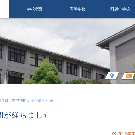
学校概要
高等学校
附属中学校
よりよい高校生活をおくるために
大規模災害時の対応について
気象警報への対応について
部局活動に係る活動方針
いじめ防止基本方針
校長挨拶
教育目標
学校評価
沿革
校歌
制服
徒然なんよう（ブログ）
サイエンストピックス
学科・教育課程
生徒会活動
南陽の１日
国際交流
進路指導
年間行事
部活動
よりよい中学生活を
特色ある教育
徒然なんよ
生徒会活
教育内容
年間行事
部活動
年1組 留学開始から2週間が経...
週間が経ちました
2025年0