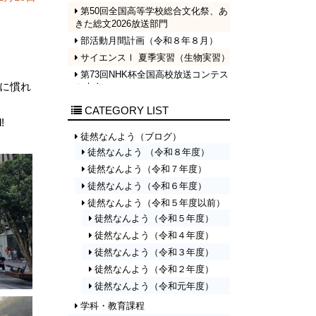
第50回全国高等学校総合文化祭、あ
きた総文2026放送部門
部活動月間計画（令和８年８月）
サイエンスⅠ 夏季実習（生物実習）
第73回NHK杯全国高校放送コンテス
に慣れ
ト大会
【高校男子バスケットボール部】第
CATEGORY LIST
58回京都府立高等学校バスケットボ
!
ール大会 結果報告
徒然なんよう（ブログ）
府立高大会結果報告
徒然なんよう （令和８年度）
1学期終業式・成績表彰･壮行会が行
徒然なんよう（令和７年度）
われました。
徒然なんよう（令和６年度）
府立高大会に向けた練習試合を行い
徒然なんよう（令和５年度以前）
ました！②
徒然なんよう（令和５年度）
体育祭が行われ、部活対抗リレーに
出場しました！
徒然なんよう（令和４年度）
令和８年度年間行事計画（７月６日
徒然なんよう（令和３年度）
改訂版）
徒然なんよう（令和２年度）
府立高大会組み合わせのお知らせ
徒然なんよう（令和元年度）
府立高大会に向けた合同練習＆練習
学科・教育課程
試合を行いました！①