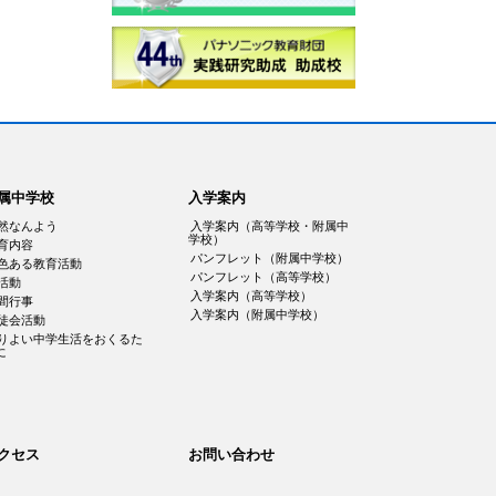
属中学校
入学案内
然なんよう
入学案内（高等学校・附属中
学校）
育内容
パンフレット（附属中学校）
色ある教育活動
パンフレット（高等学校）
活動
入学案内（高等学校）
間行事
入学案内（附属中学校）
徒会活動
りよい中学生活をおくるた
に
クセス
お問い合わせ