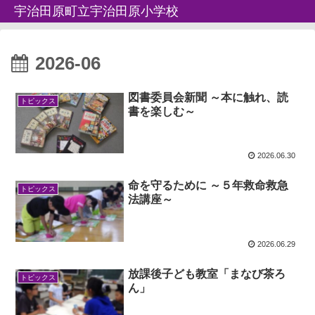
宇治田原町立宇治田原小学校
2026-06
図書委員会新聞 ～本に触れ、読
トピックス
書を楽しむ～
2026.06.30
命を守るために ～５年救命救急
トピックス
法講座～
2026.06.29
放課後子ども教室「まなび茶ろ
トピックス
ん」