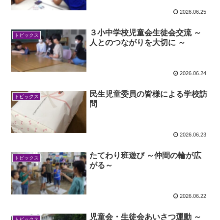
2026.06.25
３小中学校児童会生徒会交流 ～
トピックス
人とのつながりを大切に ～
2026.06.24
民生児童委員の皆様による学校訪
トピックス
問
2026.06.23
たてわり班遊び ～仲間の輪が広
トピックス
がる～
2026.06.22
児童会・生徒会あいさつ運動 ～
トピックス