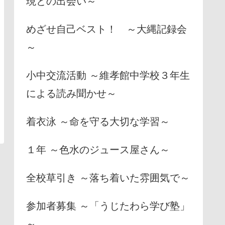
現との出会い～
めざせ自己ベスト！ ～大縄記録会
～
小中交流活動 ～維孝館中学校３年生
による読み聞かせ～
着衣泳 ～命を守る大切な学習～
１年 ～色水のジュース屋さん～
全校草引き ～落ち着いた雰囲気で～
参加者募集 ～「うじたわら学び塾」
～