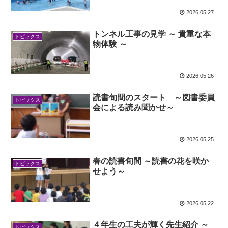
2026.05.27
トンネル工事の見学 ～ 貴重な本
トピックス
物体験 ～
2026.05.26
読書旬間のスタート ～図書委員
トピックス
会による読み聞かせ～
2026.05.25
春の読書旬間 ～読書の花を咲か
トピックス
せよう～
2026.05.22
４年生の工夫が輝く先生紹介 ～
トピックス