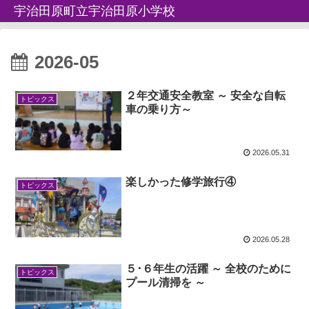
宇治田原町立宇治田原小学校
2026-05
２年交通安全教室 ～ 安全な自転
トピックス
車の乗り方～
2026.05.31
楽しかった修学旅行④
トピックス
2026.05.28
５･６年生の活躍 ～ 全校のために
トピックス
プール清掃を ～