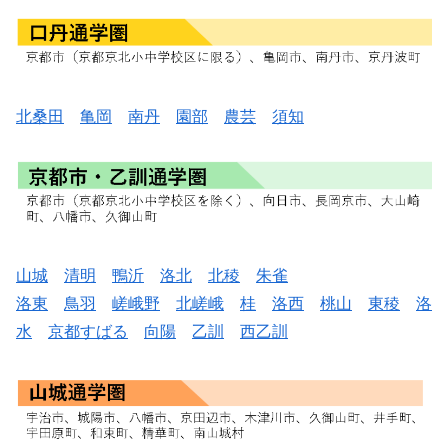
北桑田
亀岡
南丹
園部
農芸
須知
山城
清明
鴨沂
洛北
北稜
朱雀
洛東
鳥羽
嵯峨野
北嵯峨
桂
洛西
桃山
東稜
洛
水
京都すばる
向陽
乙訓
西乙訓