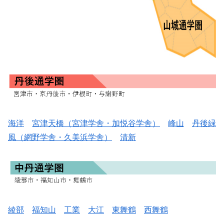
海洋
宮津天橋（宮津学舎・加悦谷学舎）
峰山
丹後緑
風（網野学舎・久美浜学舎）
清新
綾部
福知山
工業
大江
東舞鶴
西舞鶴