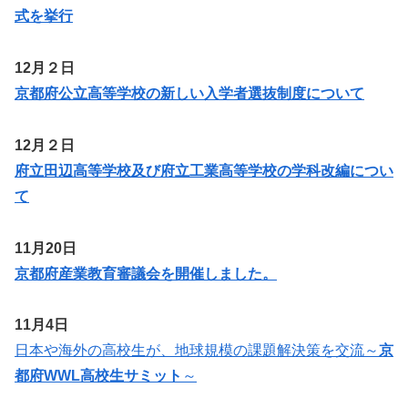
式を挙行
12月２日
京都府公立高等学校の新しい入学者選抜制度について
12月２日
府立田辺高等学校及び府立工業高等学校の学科改編につい
て
11月20日
京都府産業教育審議会を開催しました。
11月4日
日本や海外の高校生が、地球規模の課題解決策を交流～
京
都府WWL高校生サミット
～