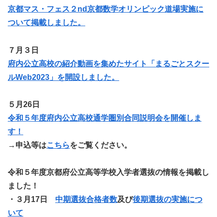
京都マス・フェス２nd京都数学オリンピック道場実施に
ついて掲載しました。
７月３日
府内公立高校の紹介動画を集めたサイト「まるごとスクー
ルWeb2023」を開設しました。
５月26日
令和５年度府内公立高校通学圏別合同説明会を開催しま
す！
→申込等は
こちら
をご覧ください。
令和５年度京都府公立高等学校入学者選抜の情報を掲載し
ました！
・
３月17日
中期選抜合格者数
及び
後期選抜の実施につ
いて