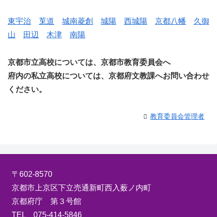
東宇治
莵道
城南菱創
城陽
西城陽
京都八幡
久御
山
田辺
木津
南陽
京都市立高校については、京都市教育委員会へ
府内の私立高校については、京都府文教課へお問い合わせ
ください。
教育委員会管理者
〒602-8570
京都市上京区下立売通新町西入薮ノ内町
京都府庁 第３号館
TEL 075-414-5846