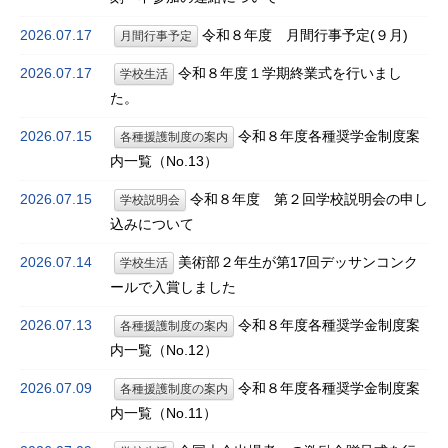
アクセス
2026.07.17
令和８年度 月間行事予定(９月)
月間行事予定
プライバシーポリシー
2026.07.17
令和８年度１学期終業式を行いまし
学校生活
個人情報取扱規程
た。
2026.07.15
令和８年度各種奨学金制度案
教職員専用
各種援護制度の案内
内一覧（No.13）
生徒専用
2026.07.15
令和８年度 第２回学校説明会の申し
学校説明会
入学予定者のみなさんへ
込みについて
PTA役員専用
2026.07.14
美術部２年生が第17回デッサンコンク
学校生活
ールで入賞しました
2026.07.13
令和８年度各種奨学金制度案
各種援護制度の案内
内一覧（No.12）
2026.07.09
令和８年度各種奨学金制度案
各種援護制度の案内
内一覧（No.11）