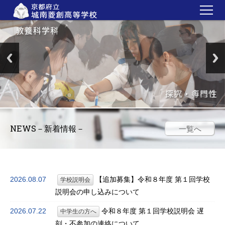
トピックス
新着情報
学校紹介
教育内容
学校生活
NEWS
－新着情報－
一覧へ
中学生の方へ
在校生・保護者・卒業生の方へ
各種証明書
2026.08.07
【追加募集】令和８年度 第１回学校
学校説明会
説明会の申し込みについて
ＰＴＡ・教育後援会
2026.07.22
令和８年度 第１回学校説明会 遅
中学生の方へ
RYOSO BLOG
刻・不参加の連絡について