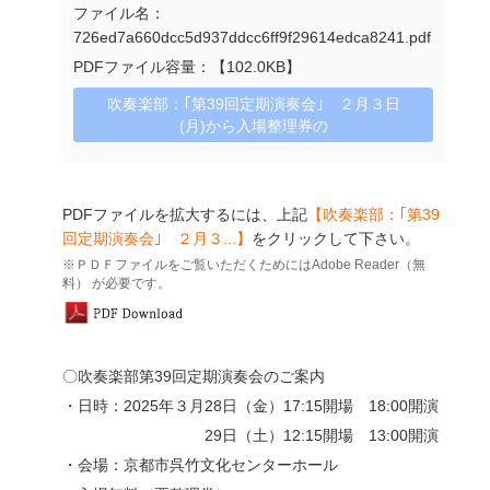
ファイル名：
726ed7a660dcc5d937ddcc6ff9f29614edca8241.pdf
PDFファイル容量：【102.0KB】
吹奏楽部：｢第39回定期演奏会｣ ２月３日
(月)から入場整理券の
PDFファイルを拡大するには、上記
【吹奏楽部：｢第39
回定期演奏会｣ ２月３...】
をクリックして下さい。
※ＰＤＦファイルをご覧いただくためにはAdobe Reader（無
料） が必要です。
〇吹奏楽部第39回定期演奏会のご案内
・日時：2025年３月28日（金）17:15開場 18:00開演
29日（土）12:15開場 13:00開演
・会場：京都市呉竹文化センターホール