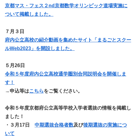
京都マス・フェス２nd京都数学オリンピック道場実施に
ついて掲載しました。
７月３日
府内公立高校の紹介動画を集めたサイト「まるごとスクー
ルWeb2023」を開設しました。
５月26日
令和５年度府内公立高校通学圏別合同説明会を開催しま
す！
→申込等は
こちら
をご覧ください。
令和５年度京都府公立高等学校入学者選抜の情報を掲載し
ました！
・
３月17日
中期選抜合格者数
及び
後期選抜の実施につ
いて