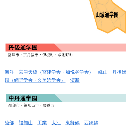
海洋
宮津天橋（宮津学舎・加悦谷学舎）
峰山
丹後緑
風（網野学舎・久美浜学舎）
清新
綾部
福知山
工業
大江
東舞鶴
西舞鶴