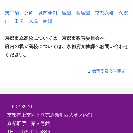
東宇治
莵道
城南菱創
城陽
西城陽
京都八幡
久御
山
田辺
木津
南陽
京都市立高校については、京都市教育委員会へ
府内の私立高校については、京都府文教課へお問い合わせ
ください。
教育委員会管理者
〒602-8570
京都市上京区下立売通新町西入薮ノ内町
京都府庁 第３号館
TEL 075-414-5846