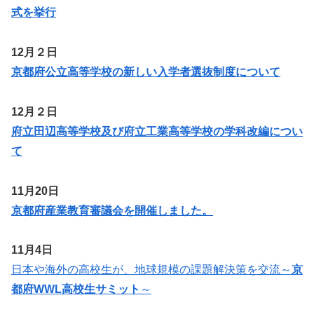
式を挙行
12月２日
京都府公立高等学校の新しい入学者選抜制度について
12月２日
府立田辺高等学校及び府立工業高等学校の学科改編につい
て
11月20日
京都府産業教育審議会を開催しました。
11月4日
日本や海外の高校生が、地球規模の課題解決策を交流～
京
都府WWL高校生サミット
～