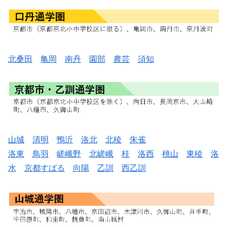
北桑田
亀岡
南丹
園部
農芸
須知
山城
清明
鴨沂
洛北
北稜
朱雀
洛東
鳥羽
嵯峨野
北嵯峨
桂
洛西
桃山
東稜
洛
水
京都すばる
向陽
乙訓
西乙訓