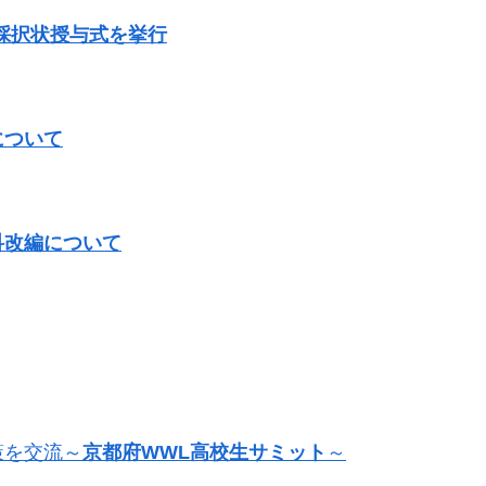
」採択状授与式を挙行
について
科改編について
策を交流～
京都府WWL高校生サミット
～