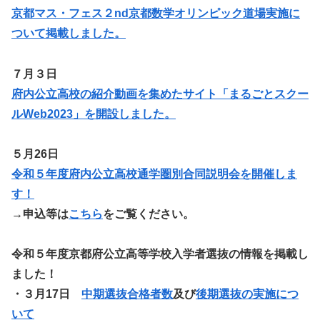
京都マス・フェス２nd京都数学オリンピック道場実施に
ついて掲載しました。
７月３日
府内公立高校の紹介動画を集めたサイト「まるごとスクー
ルWeb2023」を開設しました。
５月26日
令和５年度府内公立高校通学圏別合同説明会を開催しま
す！
→申込等は
こちら
をご覧ください。
令和５年度京都府公立高等学校入学者選抜の情報を掲載し
ました！
・
３月17日
中期選抜合格者数
及び
後期選抜の実施につ
いて