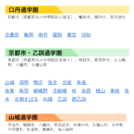
北桑田
亀岡
南丹
園部
農芸
須知
山城
清明
鴨沂
洛北
北稜
朱雀
洛東
鳥羽
嵯峨野
北嵯峨
桂
洛西
桃山
東稜
洛
水
京都すばる
向陽
乙訓
西乙訓