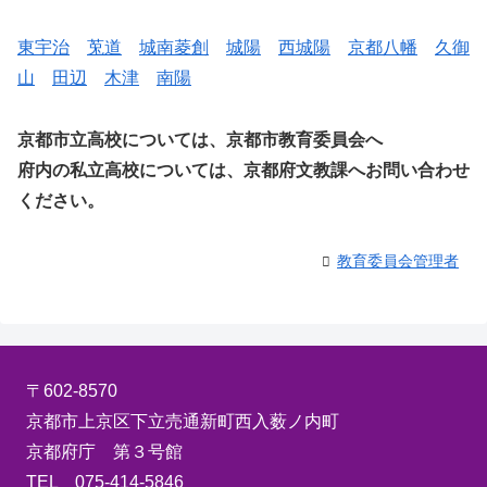
東宇治
莵道
城南菱創
城陽
西城陽
京都八幡
久御
山
田辺
木津
南陽
京都市立高校については、京都市教育委員会へ
府内の私立高校については、京都府文教課へお問い合わせ
ください。
教育委員会管理者
〒602-8570
京都市上京区下立売通新町西入薮ノ内町
京都府庁 第３号館
TEL 075-414-5846