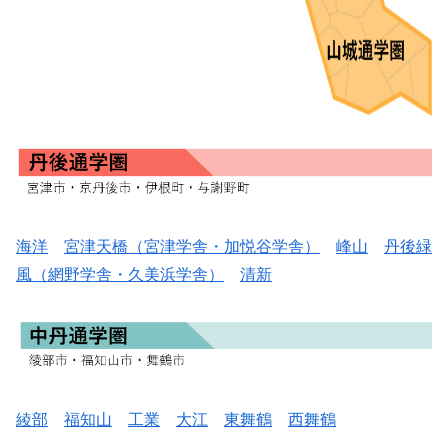
海洋
宮津天橋（宮津学舎・加悦谷学舎）
峰山
丹後緑
風（網野学舎・久美浜学舎）
清新
綾部
福知山
工業
大江
東舞鶴
西舞鶴