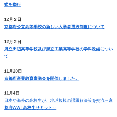
式を挙行
12月２日
京都府公立高等学校の新しい入学者選抜制度について
12月２日
府立田辺高等学校及び府立工業高等学校の学科改編につい
て
11月20日
京都府産業教育審議会を開催しました。
11月4日
日本や海外の高校生が、地球規模の課題解決策を交流～
京
都府WWL高校生サミット
～