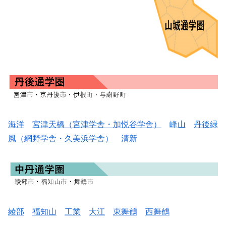
海洋
宮津天橋（宮津学舎・加悦谷学舎）
峰山
丹後緑
風（網野学舎・久美浜学舎）
清新
綾部
福知山
工業
大江
東舞鶴
西舞鶴