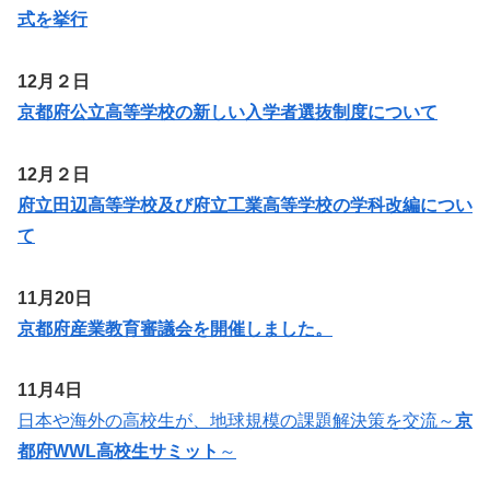
式を挙行
12月２日
京都府公立高等学校の新しい入学者選抜制度について
12月２日
府立田辺高等学校及び府立工業高等学校の学科改編につい
て
11月20日
京都府産業教育審議会を開催しました。
11月4日
日本や海外の高校生が、地球規模の課題解決策を交流～
京
都府WWL高校生サミット
～