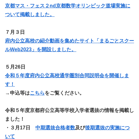
京都マス・フェス２nd京都数学オリンピック道場実施に
ついて掲載しました。
７月３日
府内公立高校の紹介動画を集めたサイト「まるごとスクー
ルWeb2023」を開設しました。
５月26日
令和５年度府内公立高校通学圏別合同説明会を開催しま
す！
→申込等は
こちら
をご覧ください。
令和５年度京都府公立高等学校入学者選抜の情報を掲載し
ました！
・
３月17日
中期選抜合格者数
及び
後期選抜の実施につ
いて