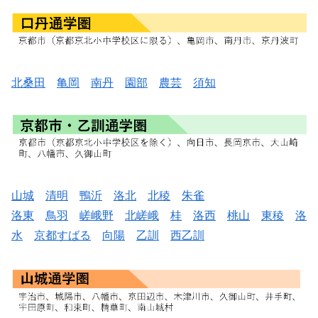
北桑田
亀岡
南丹
園部
農芸
須知
山城
清明
鴨沂
洛北
北稜
朱雀
洛東
鳥羽
嵯峨野
北嵯峨
桂
洛西
桃山
東稜
洛
水
京都すばる
向陽
乙訓
西乙訓