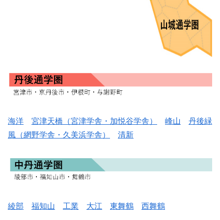
海洋
宮津天橋（宮津学舎・加悦谷学舎）
峰山
丹後緑
風（網野学舎・久美浜学舎）
清新
綾部
福知山
工業
大江
東舞鶴
西舞鶴