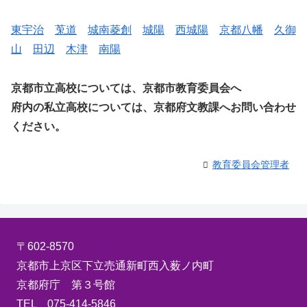
東宇治
莵道
城南菱創
城陽
西城陽
京都八幡
久御
山
田辺
木津
南陽
京都市立高校については、京都市教育委員会へ
府内の私立高校については、京都府文教課へお問い合わせ
ください。
教育委員会管理者
〒602-8570
京都市上京区下立売通新町西入薮ノ内町
京都府庁 第３号館
TEL 075-414-5846