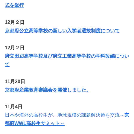
式を挙行
12月２日
京都府公立高等学校の新しい入学者選抜制度について
12月２日
府立田辺高等学校及び府立工業高等学校の学科改編につい
て
11月20日
京都府産業教育審議会を開催しました。
11月4日
日本や海外の高校生が、地球規模の課題解決策を交流～
京
都府WWL高校生サミット
～