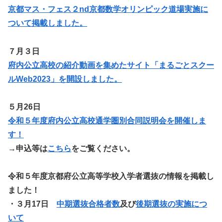
京都マス・フェス２nd京都数学オリンピック道場実施に
ついて掲載しました。
７月３日
府内公立高校の紹介動画を集めたサイト「まるごとスクー
ルWeb2023」を開設しました。
５月26日
令和５年度府内公立高校通学圏別合同説明会を開催しま
す！
→申込等は
こちら
をご覧ください。
令和５年度京都府公立高等学校入学者選抜の情報を掲載し
ました！
・
３月17日
中期選抜合格者数
及び
後期選抜の実施につ
いて