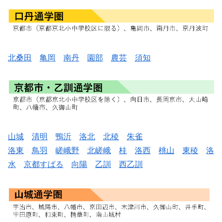
北桑田
亀岡
南丹
園部
農芸
須知
山城
清明
鴨沂
洛北
北稜
朱雀
洛東
鳥羽
嵯峨野
北嵯峨
桂
洛西
桃山
東稜
洛
水
京都すばる
向陽
乙訓
西乙訓