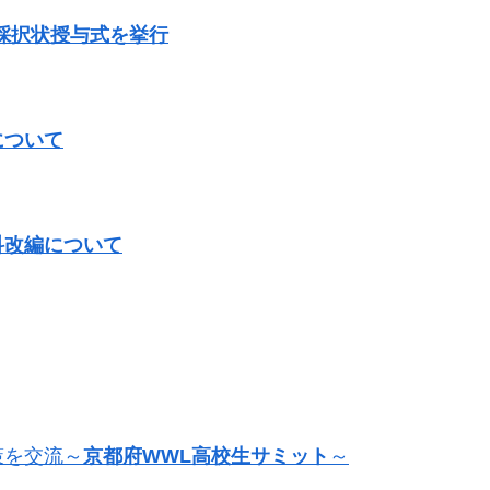
」採択状授与式を挙行
について
科改編について
策を交流～
京都府WWL高校生サミット
～