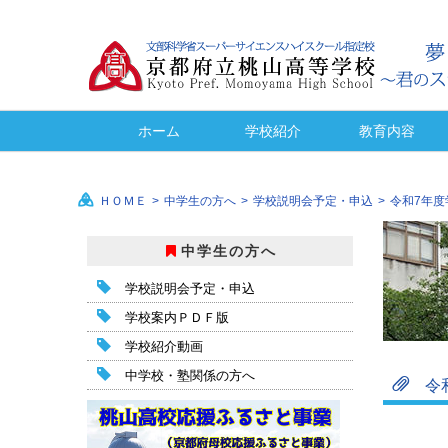
ホーム
学校紹介
教育内容
母校応援ふるさと事業
スクール・ポリシー
学校経営計画
いじめ防止
情報公開
校長挨拶
教育目標
生徒心得
進路指導
進路実績
施設紹介
沿革
校歌
学校の
設置学
教育課
ＨＯＭＥ
>
中学生の方へ
>
学校説明会予定・申込
>
令和7年
中学生の方へ
学校説明会予定・申込
学校案内ＰＤＦ版
学校紹介動画
中学校・塾関係の方へ
令