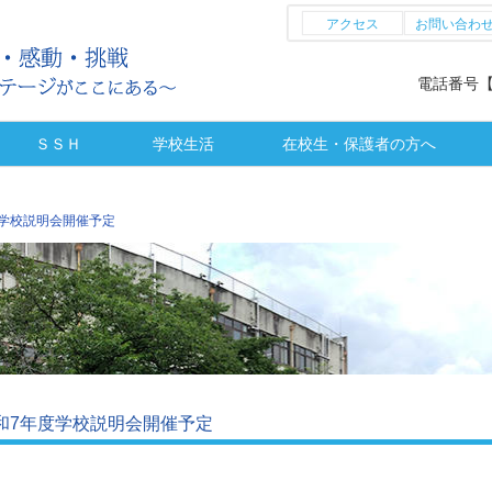
アクセス
お問い合わ
電話番号【全
ＳＳＨ
学校生活
在校生・保護者の方へ
特色
科
程
研究開発実施報告書
SSHトピックス
課題研究発表会
課題研究集
SSH概要
部活動に係る活動方針
部活動トピックス
部活動（体育系）
部活動（文化系）
トピックス
生徒会活動
部活動実績
警報発表時の措置
各種証明書
各種奨学金
お知らせ
欠席連絡
度学校説明会開催予定
和7年度学校説明会開催予定