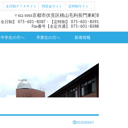
せ
全日制ＰＴＡサイト
同窓会サイト
定時制サイト
京都市伏見区桃山毛利長門東町8
〒612-0063
日制】 075-601-8387・【定時制】 075-601-8391
Fax番号【全定共通】 075-601-8388
中学生の方へ
卒業生の方へ
新着情報
学校説明会予定・申込
中学校・塾関係の方へ
学校案内ＰＤＦ版
学校紹介動画
卒業生の国公立大学「学校推薦
教育実習について
各種証明書
お知らせ
型選抜」「総合型選抜」の出願
について
2025/04/07