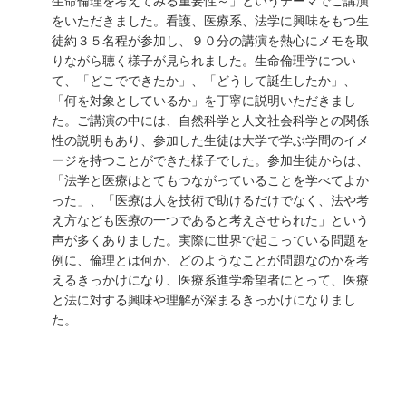
生命倫理を考えてみる重要性～」というテーマでご講演
をいただきました。看護、医療系、法学に興味をもつ生
徒約３５名程が参加し、９０分の講演を熱心にメモを取
りながら聴く様子が見られました。生命倫理学につい
て、「どこでできたか」、「どうして誕生したか」、
「何を対象としているか」を丁寧に説明いただきまし
た。ご講演の中には、自然科学と人文社会科学との関係
性の説明もあり、参加した生徒は大学で学ぶ学問のイメ
ージを持つことができた様子でした。参加生徒からは、
「法学と医療はとてもつながっていることを学べてよか
った」、「医療は人を技術で助けるだけでなく、法や考
え方なども医療の一つであると考えさせられた」という
声が多くありました。実際に世界で起こっている問題を
例に、倫理とは何か、どのようなことが問題なのかを考
えるきっかけになり、医療系進学希望者にとって、医療
と法に対する興味や理解が深まるきっかけになりまし
た。