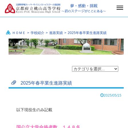
ＨＯＭＥ
>
学校紹介
>
進路実績
>
2025年春卒業生進路実績
2025年春卒業生進路実績
2025/05/15
以下現役生のみ記載
_
国公立大学合格者数 １４８名