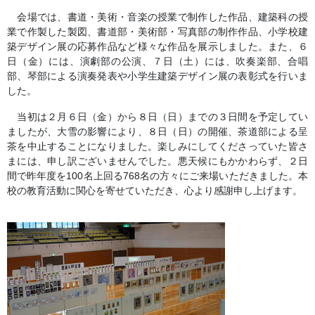
会場では、書道・美術・音楽の授業で制作した作品、建築科の授
業で作製した製図、書道部・美術部・写真部の制作作品、小学校建
築デザイン展の応募作品など様々な作品を展示しました。また、６
日（金）には、演劇部の公演、７日（土）には、吹奏楽部、合唱
部、琴部による演奏発表や小学生建築デザイン展の表彰式を行いま
した。
当初は２月６日（金）から８日（日）までの３日間を予定してい
ましたが、大雪の影響により、８日（日）の開催、茶道部による呈
茶を中止することになりました。楽しみにしてくださっていた皆さ
まには、申し訳ございませんでした。悪天候にもかかわらず、２日
間で昨年度を
100
名上回る
768
名の方々にご来場いただきました。本
校の教育活動に関心を寄せていただき、心より感謝申し上げます。