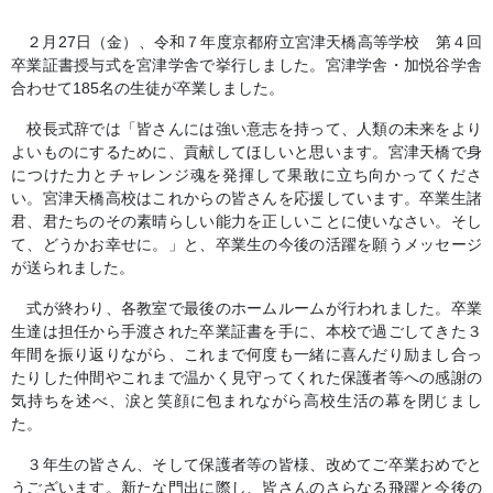
２月
27
日（金）、令和７年度京都府立宮津天橋高等学校 第４回
卒業証書授与式を宮津学舎で挙行しました。宮津学舎・加悦谷学舎
合わせて
185
名の生徒が卒業しました。
校長式辞では「皆さんには強い意志を持って、人類の未来をより
よいものにするために、貢献してほしいと思います。宮津天橋で身
につけた力とチャレンジ魂を発揮して果敢に立ち向かってくださ
い。宮津天橋高校はこれからの皆さんを応援しています。卒業生諸
君、君たちのその素晴らしい能力を正しいことに使いなさい。そし
て、どうかお幸せに。」と、卒業生の今後の活躍を願うメッセージ
が送られました。
式が終わり、各教室で最後のホームルームが行われました。卒業
生達は担任から手渡された卒業証書を手に、本校で過ごしてきた３
年間を振り返りながら、これまで何度も一緒に喜んだり励まし合っ
たりした仲間やこれまで温かく見守ってくれた保護者等への感謝の
気持ちを述べ、涙と笑顔に包まれながら高校生活の幕を閉じまし
た。
３年生の皆さん、そして保護者等の皆様、改めてご卒業おめでと
うございます。新たな門出に際し、皆さんのさらなる飛躍と今後の