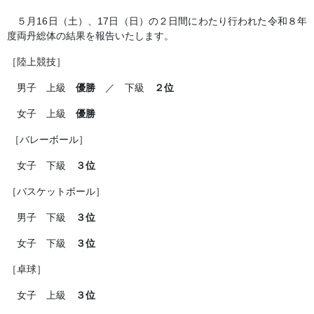
５月
16
日（土）、
17
日（日）の２日間にわたり行われた令和
８
年
度両丹総体の結果を報告いたします。
［陸上競技］
男子 上級
優勝
／ 下級
２位
女子 上級
優勝
［バレーボール］
女子 下級
３位
［バスケットボール］
男子 下級
３位
女子 下級
３位
［卓球］
女子 上級
３位