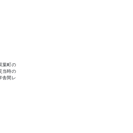
双葉町の
災当時の
学舎間レ