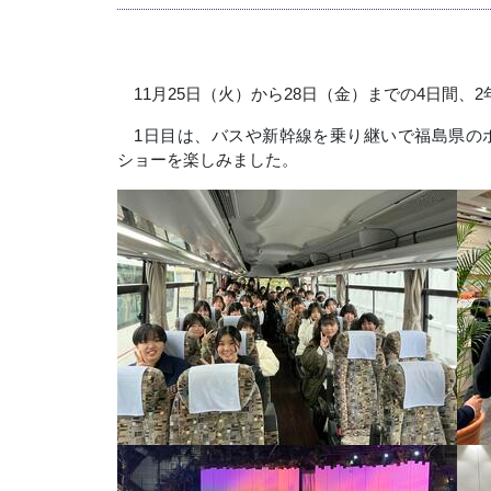
11
月
25
日（火）から
28
日（金）までの
4
日間、
2
1
日目は、バスや新幹線を乗り継いで福島県の
ショーを楽しみました。