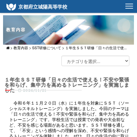
京都府立城陽高等学校
教育内容
>
教育内容
>
SST研修について
>
１年生ＳＳＴ研修「日々の生活で使...
１年生ＳＳＴ研修「日々の生活で使える！不安や緊張
を和らげ、集中力を高めるトレーニング」を実施しま
した
2024/11/21
令和６年１１月２０日（水）に１年生を対象にＳＳＴ（ソー
シャルスキルトレーニング）を実施しました。今回のテーマは
「日々の生活で使える！不安や緊張を和らげ、集中力を高める
トレーニング」です。学校生活では授業での発表や大会前な
ど、不安を感じる場面があると思います。ＳＳＴ研修を通し
て、「不安」という感情への理解を深め、不安や緊張を和らげ
るトレーニングを体験しました。ぜひ、日々の生活の中に取り