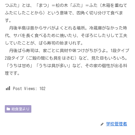
つぶた」とは、「まつ」＝松の木「ぶた」＝ふた（木箱を重ねて
ふたにしたことから）という意味で、四角く切り分けて食べま
す。
丹後半島は昔からサバがよくとれる場所。冷蔵庫がなかった時
代、サバを長く食べるために焼いたり、そぼろにしたりして工夫
していたことが、ばら寿司の始まりれす。
丹後ばら寿司は、家ごとに具材や味つけがちがうよ。1段タイプ
2段タイプ（ご飯の間にも具をはさむ）など、見た目もいろいろ。
「うちは甘め」「うちは具が多い」など、その家の個性が出る料
理です。
Post Views:
102
給食室より
学校管理者