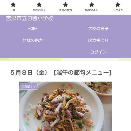
HOME
学校の様子
地域の魅力
給食室より
ログイン
宮津市立日置小学校
HOME
学校の様子
地域の魅力
給食室より
ログイン
５月８日（金）【端午の節句メニュー】
給食室より