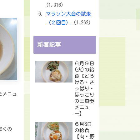
(1,316)
マラソン大会の試走
（２回目）
(1,262)
新着記事
６月９日
(火)の給
食【とろ
ける・さ
っぱり・
たメニュ
ほっこり
の三重奏
メニュ
ー】
６月8日
書くの
の給食
【肉・野