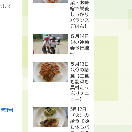
菜・お味
化して
噌で栄養
しっかり
バランス
ごはん】
５月14日
(木)運動
会予行練
習
５月13日
(水)の給
食【主食
も副菜も
具材たっ
ぷりメニ
ュー】
5月12日
校管理者
（火）の
給食【頭
も体もパ