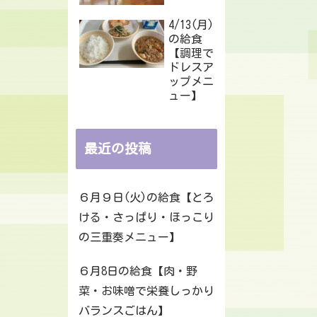
4/13(月)
の給食
【調理で
ドレスア
ップメニ
ュー】
最近の投稿
６月９日(火)の給食【とろ
ける・さっぱり・ほっこり
の三重奏メニュー】
６月8日の給食【肉・野
菜・お味噌で栄養しっかり
バランスごはん】