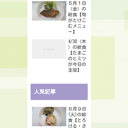
５月１日
（金）の
給食【旬
がとけこ
むメニュ
ー】
4/30（木
）の給食
【たまご
のヒミツ
が今日の
主役】
人気記事
６月９日
(火)の給
食【とろ
ける・さ