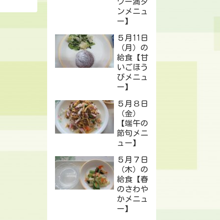
ワー満タ
ンメニュ
ー】
５月11日
（月）の
給食【甘
いごほう
びメニュ
ー】
５月８日
（金）
【端午の
節句メニ
ュー】
５月７日
（木）の
給食【春
のさわや
かメニュ
ー】