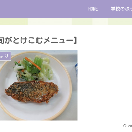
HOME
学校の様
旬がとけこむメニュー】
より
20