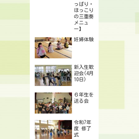
っぱり・
ほっこり
の三重奏
メニュ
ー】
妊婦体験
新入生歓
迎会(4月
10日)
６年生を
送る会
令和7年
度 修了
式