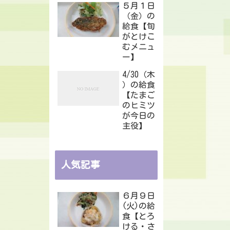
５月１日
（金）の
給食【旬
がとけこ
むメニュ
ー】
4/30（木
）の給食
【たまご
のヒミツ
が今日の
主役】
人気記事
６月９日
(火)の給
食【とろ
ける・さ