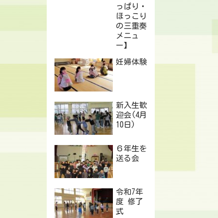
っぱり・
ほっこり
の三重奏
メニュ
ー】
妊婦体験
新入生歓
迎会(4月
10日)
６年生を
送る会
令和7年
度 修了
式