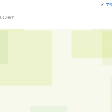
学
学校の様子