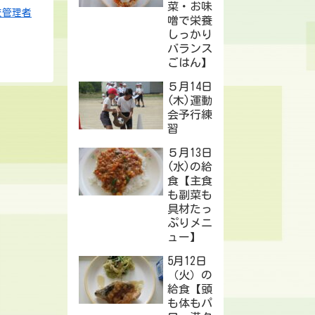
菜・お味
校管理者
噌で栄養
しっかり
バランス
ごはん】
５月14日
(木)運動
会予行練
習
５月13日
(水)の給
食【主食
も副菜も
具材たっ
ぷりメニ
ュー】
5月12日
（火）の
給食【頭
も体もパ