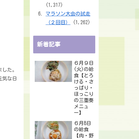
(1,317)
マラソン大会の試走
（２回目）
(1,262)
新着記事
６月９日
(火)の給
ました。
食【とろ
元気な日
ける・さ
っぱり・
ほっこり
の三重奏
メニュ
ー】
６月8日
の給食
【肉・野