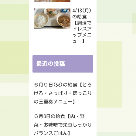
4/13(月)
の給食
【調理で
ドレスア
ップメニ
ュー】
最近の投稿
６月９日(火)の給食【とろ
ける・さっぱり・ほっこり
の三重奏メニュー】
６月8日の給食【肉・野
菜・お味噌で栄養しっかり
バランスごはん】