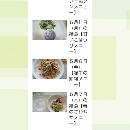
ワー満タ
ンメニュ
ー】
５月11日
（月）の
給食【甘
いごほう
びメニュ
ー】
５月８日
（金）
【端午の
節句メニ
ュー】
５月７日
（木）の
給食【春
のさわや
かメニュ
ー】