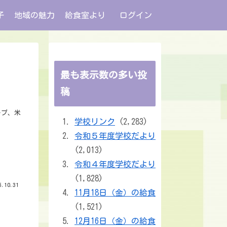
子
地域の魅力
給食室より
ログイン
最も表示数の多い投
稿
ープ、米
学校リンク
(2,283)
令和５年度学校だより
(2,013)
令和４年度学校だより
(1,828)
.10.31
11月18日（金）の給食
(1,521)
12月16日（金）の給食