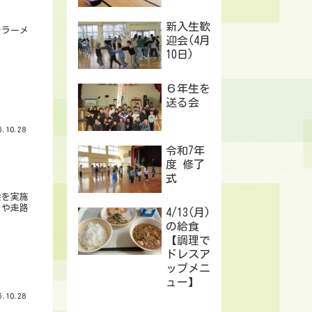
新入生歓
そラーメ
迎会(4月
10日)
６年生を
送る会
.10.28
令和7年
度 修了
式
会を実施
りや走路
4/13(月)
の給食
【調理で
ドレスア
ップメニ
ュー】
.10.28