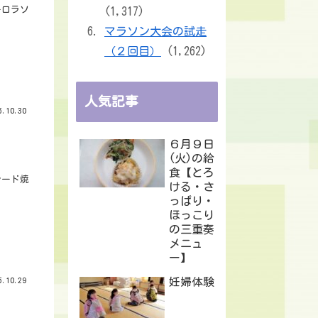
ーロラソ
(1,317)
マラソン大会の試走
（２回目）
(1,262)
人気記事
.10.30
６月９日
(火)の給
食【とろ
レード焼
ける・さ
っぱり・
ほっこり
の三重奏
メニュ
ー】
妊婦体験
.10.29