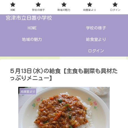
HOME
学校の様子
地域の魅力
給食室より
ログイン
宮津市立日置小学校
HOME
学校の様子
地域の魅力
給食室より
ログイン
５月13日(水)の給食【主食も副菜も具材た
っぷりメニュー】
給食室より