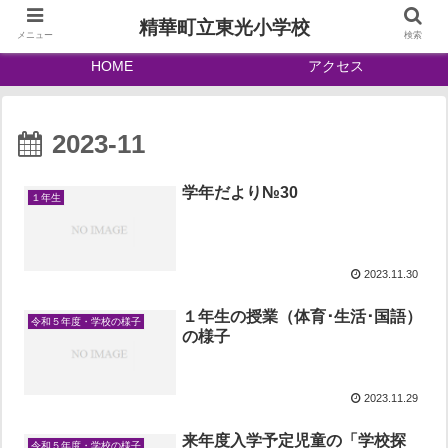
精華町立東光小学校
メニュー
検索
HOME
アクセス
2023-11
学年だより№30
１年生
2023.11.30
１年生の授業（体育･生活･国語）
令和５年度・学校の様子
の様子
2023.11.29
来年度入学予定児童の「学校探
令和５年度・学校の様子