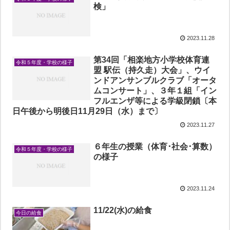
検」
2023.11.28
第34回「相楽地方小学校体育連
令和５年度・学校の様子
盟 駅伝（持久走）大会」、ウイ
ンドアンサンブルクラブ「オータ
ムコンサート」、３年１組「イン
フルエンザ等による学級閉鎖〔本
日午後から明後日11月29日（水）まで〕
2023.11.27
６年生の授業（体育･社会･算数）
令和５年度・学校の様子
の様子
2023.11.24
11/22(水)の給食
今日の給食