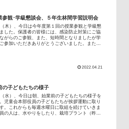
業参観･学級懇談会、５年生林間学習説明会
（木）、今日は今年度第１回の授業参観と学級懇
ました。保護者の皆様には、感染防止対策にご協
ながらのご参観、また、短時間となりましたが学
ご参加いただきありがとうございました。また、
月27日...
2022.04.21
前の子どもたちの様子
（水）、今日は朝、始業前の子どもたちの様子を
。児童会本部役員の子どもたちが挨拶運動に取り
す。これからも毎週水曜日に取組を続けていきま
員の人は、水やりをしたり、栽培プラント（昨年
菜（けい...