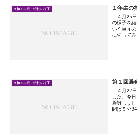
１年生の
令和４年度・学校の様子
４月25日
の様子を紹
いう単元の
に切ってみ
た。国語では
第１回避
令和４年度・学校の様子
４月22日
した。今日
避難しまし
間は５分3
ができました