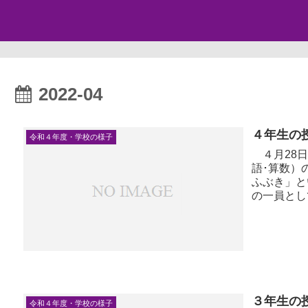
2022-04
４年生の
令和４年度・学校の様子
４月28日
語･算数）
ふぶき」と
の一員とし
た。体育では
３年生の
令和４年度・学校の様子