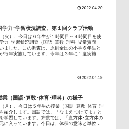
2022.04.20
国学力･学習状況調査、第１回クラブ活動
（火）、今日は６年生が１時間目～４時間目を使
学力･学習状況調査（国語･算数･理科･児童質問
いました。この調査は、原則全国の小学６年生と
が毎年実施しています。今年は３年に１度実施さ
えて３...
2022.04.19
授業（国語･算数･体育･理科）の様子
（月）、今日は５年生の授業（国語･算数･体育･理
を紹介します。国語では、「なまえ つけてよ」と
を学習しています。算数では、「直方体･立方体の
元に入っています。今日は、体積の意味と単位を