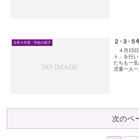
理解し、体積
２･３･
令和４年度・学校の様子
４月15日
ト」を行い
たちも一生
児童一人一
きます。なお
次のペ