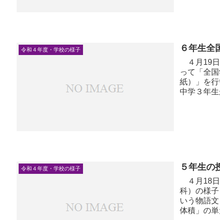
６年生全
令和４年度・学校の様子
４月19日
って「全国
紙）」を行
中学３年生
れる理科も加
５年生の
令和４年度・学校の様子
４月18日
科）の様子
いう物語文
体積」の単