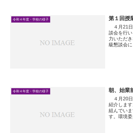
第１回授
令和４年度・学校の様子
４月21日
談会を行い
力いただき
級懇談会に
５年生は、５
朝、始業
令和４年度・学校の様子
４月20日
紹介します
組んでいま
す。環境委
度、「恵葉＆