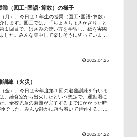
授業（図工･国語･算数）の様子
（月）、今日は１年生の授業（図工･国語･算数）
介します。図工では、「ちょきちょきかざり」と
第１回目で、はさみの使い方を学習し、紙を実際
ました。みんな集中して楽しそうに切っていまし
、「あ...
2022.04.25
難訓練（火災）
（金）、今日は今年度第１回の避難訓練を行いま
は、給食室から出火したという想定で、運動場に
た。全校児童の避難が完了するまでにかかった時
4秒でした。みんな静かに落ち着いて避難すること
。子ど...
2022.04.22