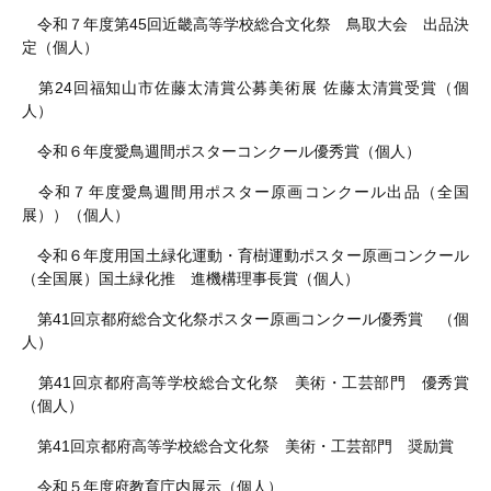
令和７年度第
45
回近畿高等学校総合文化祭 鳥取大会 出品決
定（個人）
第
24
回福知山市佐藤太清賞公募美術展 佐藤太清賞受賞（個
人）
令和６年度愛鳥週間ポスターコンクール優秀賞（個人）
令和７年度愛鳥週間用ポスター原画コンクール出品（全国
展））（個人）
令和６年度用国土緑化運動・育樹運動ポスター原画コンクール
（全国展）国土緑化推 進機構理事長賞（個人）
第
41
回京都府総合文化祭ポスター原画コンクール優秀賞 （個
人）
第41回京都府高等学校総合文化祭 美術・工芸部門 優秀賞
（個人）
第41回京都府高等学校総合文化祭 美術・工芸部門 奨励賞
令和５年度府教育庁内展示（個人）