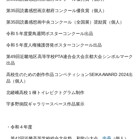
第
35
回読書感想画京都府コンクール優良賞（個人）
第
35
回読書感想画中央コンクール（全国展）奨励賞（個人）
令和５年度愛鳥週間ポスターコンクール出品
令和５年度人権擁護啓発ポスターコンクール出品
第
49
回近畿地区高等学校
PTA
連合会大会京都大会シンボルマーク
出品
高校生のための創作作品コンペティション
SEIKA AWARD 2024
出
品（個人）
北嵯峨高校１棟トイレピクトグラム制作
宇多野病院ギャラリースペース作品展示
・令和４年度
第
42
回近畿高等学校総合文化祭 和歌山大会
出品
（個人）