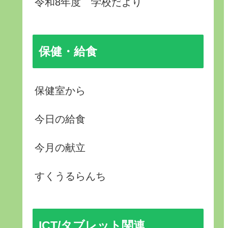
令和8年度 学校だより
保健・給食
保健室から
今日の給食
今月の献立
すくうるらんち
ICT/タブレット関連