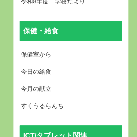
令和8年度 学校だより
保健・給食
保健室から
今日の給食
今月の献立
すくうるらんち
ICT/タブレット関連